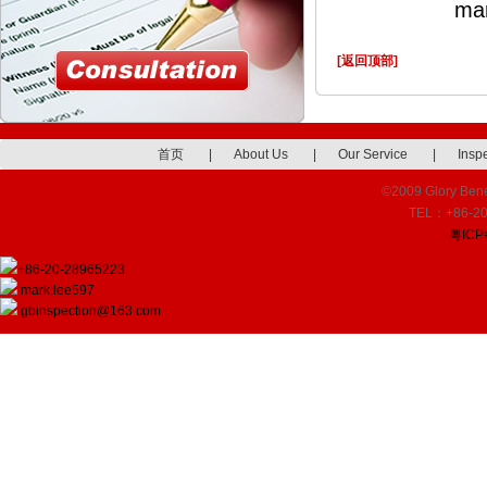
mark@gb-i
[返回顶部]
首页
|
About Us
|
Our Service
|
Insp
©2009 Glory Benef
TEL：+86-20
粤ICP
+86-20-28965223
mark.lee597
gbinspection@163.com