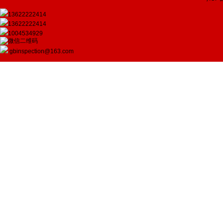
13622222414
13622222414
1004534929
gbinspection@163.com