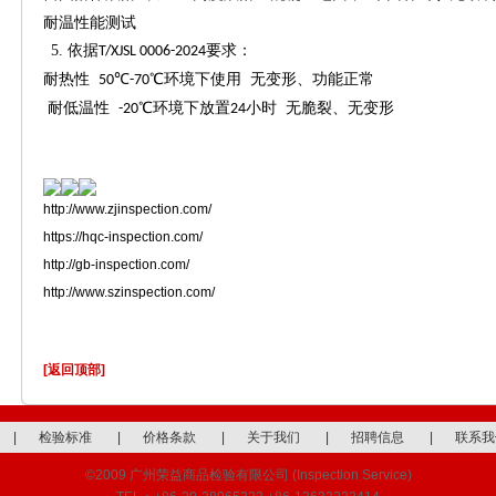
耐温性能测试
5.
依据
要求：
T/XJSL 0006-2024
耐热性
℃
℃环境下使用 无变形、功能正常
50
-70
耐低温性
℃环境下放置
小时 无脆裂、无变形
-20
24
http://www.zjinspection.com/
https://hqc-inspection.com/
http://gb-inspection.com/
http://www.szinspection.com/
[返回顶部]
|
检验标准
|
价格条款
|
关于我们
|
招聘信息
|
联系我
©2009 广州荣益商品检验有限公司 (Inspection Service)