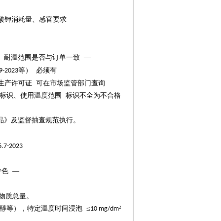
酸钾消耗量、感官要求
、耐温范围是否与订单一致 —
等） 必须有
9-2023
生产许可证
可在市场监管部门查询
标识、使用温度范围
标识不全为不合格
品》及监督抽查规范执行。
6.7-2023
异色
—
物质总量。
醇等），特定温度时间浸泡 ≤
²
10 mg/dm