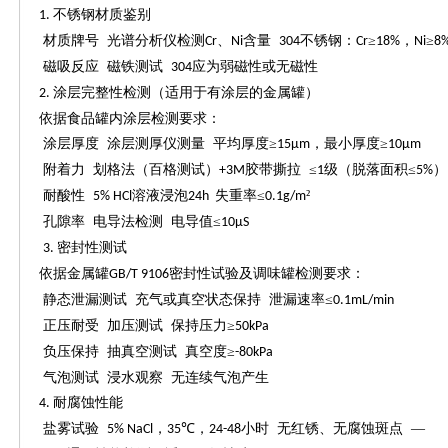
不锈钢材质鉴别
1.
材质牌号
光谱分析仪检测
、
含量
不锈钢：
≥
，
≥
Cr
Ni
304
Cr
18%
Ni
8
磁吸反应
磁铁测试
应为弱磁性或无磁性
304
涂层完整性检测（适用于有涂层的金属罐）
2
.
依据食品罐内涂层检测要求：
涂层厚度
涂层测厚仪测量
平均厚度
≥
，最小厚度≥
15µm
10µm
附着力
划格法（百格测试）
胶带撕拉 ≤
级（脱落面积≤
）
+3M
1
5%
耐酸性
溶液浸泡
失重率≤
²
5% HCl
24h
0.1g/m
孔隙率
电导法检测
电导值
≤
10µS
密封性测试
3
.
依据金属罐
密封性试验及调味罐检测要求：
GB/T 9106
静态泄漏测试
充气或真空状态保持
泄漏速率
≤
0.1mL/min
正压耐受
加压测试
保持压力
≥
50kPa
负压保持
抽真空测试
真空度
≥
-80kPa
气泡测试
浸水观察
无连续气泡产生
耐腐蚀性能
4
.
盐雾试验
，
℃，
小时 无红锈、无腐蚀斑点 —
5% NaCl
35
24-48