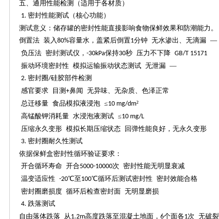
五、通用性能检测（适用于各材质）
密封性能测试（核心功能）
1.
测试意义：储存罐的密封性能直接影响食物保鲜效果和防潮能力。
倒置法
装入
容量水，盖紧后倒置
分钟 无水渗出、无滴漏 —
80%
1
负压法
密封测试仪，
保持
秒 压力不下降
-30kPa
30
GB/T 15171
振动环境密封性
模拟运输振动状态测试
无泄漏
—
密封圈
硅胶部件检测
2.
/
感官要求
目测
鼻闻 无异味、无杂质、色泽正常
+
总迁移量
食品模拟液浸泡
≤
²
10 mg/dm
高锰酸钾消耗量
水浸泡液测试
≤
10 mg/L
压缩永久变形
模拟长期压缩状态
回弹性能良好，无永久变形
密封圈耐久性测试
3.
依据保鲜盒密封性循环验证要求：
开合循环寿命
开合
次 密封性能无明显衰减
5000-10000
温变适应性
℃至
℃循环后测试密封性 密封效能合格
-20
100
密封圈磨损度
循环后检查密封面
无明显磨损
跌落测试
4.
自由落体跌落
从
高度跌落至混凝土地面，
个面各
次 无破
1.2m
6
1