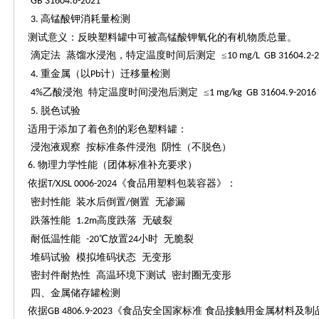
GB 31604.8-2021
高锰酸钾消耗量检测
3.
测试意义：反映塑料罐中可被高锰酸钾氧化的有机物质总量。
滴定法
蒸馏水浸泡，特定温度时间后测定
≤
10 mg/L GB 31604.2-
重金属（以
计）迁移量检测
4.
Pb
乙酸浸泡 特定温度时间浸泡后测定 ≤
4%
1 mg/kg GB 31604.9-2016
脱色试验
5.
适用于添加了着色剂的彩色塑料罐：
浸泡液观察
按标准条件浸泡
阴性（不脱色）
物理力学性能（团体标准补充要求）
6.
依据
《食品用塑料包装容器》：
T/XJSL 0006-2024
密封性能
装水后倒置
侧置 无渗漏
/
跌落性能
高度跌落 无破裂
1.2m
耐低温性能
℃放置
小时 无脆裂
-20
24
堆码试验
模拟堆码状态
无变形
密封件耐热性
高温环境下测试
密封圈无变形
四、金属储存罐检测
依据
《食品安全国家标准 食品接触用金属材料及制
GB 4806.9-2023