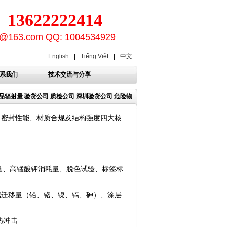
3622222414
ion@163.com QQ: 1004534929
English
|
Tiếng Việt
|
中文
系我们
技术交流与分享
产品辐射量 验货公司 质检公司 深圳验货公司 危险物
、密封性能、材质合规及结构强度四大核
量、高锰酸钾消耗量、脱色试验、标签标
属迁移量（铅、铬、镍、镉、砷）、涂层
热冲击