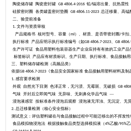
陶瓷储存罐
陶瓷密封罐
铅
镉溶出量、抗热震性
GB 4806.4-2016
/
硅胶密封圈
各类罐盖密封垫圈
总迁移量、高锰
GB 4806.11-2023
二、验货前准备
文件与资质审核
1.
产品规格书
核对型号、容量（
）、材质、是否带密封圈
卡扣
ml
/
执行标准
产品应明示执行标准编号（如
、
GB 4806.7-2023
GB 4806.
生产许可证
食品用塑料包装容器生产企业应持有有效的工业产品
标签标识
产品应有材质标识、生产日期、执行标准、食品接触用
三、塑料储存罐检测（高频品类）
依据
《食品安全国家标准 食品接触用塑料材料及制
GB 4806.7-2023
感官要求检测
1.
外观
自然光下目测
色泽正常，无污渍、无霉斑、无破损
GB 480
气味
开封后立即闻气味
无异味、无刺鼻化学品气味
—
浸泡液感官
按标准条件浸泡后观察
浸泡液无浑浊、无沉淀、无
总迁移量检测（核心安全指标）
2.
测试意义：评估塑料罐在与食品接触过程中可能迁移出的不挥发性
食品模拟物浸泡法
根据接触食品类型选择模拟液（
乙酸
乙
4%
/95%