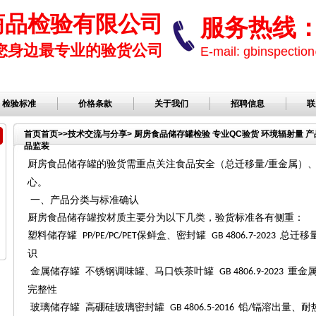
商品检验有限公司
服务热线： 1
您身边最专业的验货公司
E-mail: gbinspect
检验标准
价格条款
关于我们
招聘信息
联
首页
首页
>>
技术交流与分享
> 厨房食品储存罐检验 专业QC验货 环境辐射量 
品监装
厨房食品储存罐的验货需重点关注食品安全（总迁移量
重金属）
/
心。
一、产品分类与标准确认
厨房食品储存罐按材质主要分为以下几类，验货标准各有侧重：
塑料储存罐
保鲜盒、密封罐
总迁移
PP/PE/PC/PET
GB 4806.7-2023
识
金属储存罐
不锈钢调味罐、马口铁茶叶罐
重金
GB 4806.9-2023
完整性
玻璃储存罐
高硼硅玻璃密封罐
铅
镉溶出量、耐
GB 4806.5-2016
/