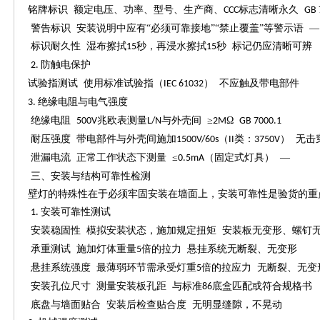
铭牌标识
额定电压、功率、型号、生产商、
标志清晰永久
CCC
GB 
警告标识
安装说明中应有
“必须可靠接地”“禁止覆盖”等警示语 —
标识耐久性
湿布擦拭
秒，再浸水擦拭
秒 标记仍应清晰可辨
15
15
防触电保护
2.
试验指测试
使用标准试验指（
） 不应触及带电部件
IEC 61032
绝缘电阻与电气强度
3.
绝缘电阻
兆欧表测量
与外壳间 ≥
Ω
500V
L/N
2M
GB 7000.1
耐压强度
带电部件与外壳间施加
（
类：
） 无
1500V/60s
II
3750V
泄漏电流
正常工作状态下测量
≤
（固定式灯具） —
0.5mA
三
、安装与结构可靠性检测
壁灯的特殊性在于必须牢固安装在墙面上，安装可靠性是验货的重
安装可靠性测试
1.
安装稳固性
模拟安装状态，施加规定扭矩
安装板无变形、螺钉
承重测试
施加灯体重量
倍的拉力 悬挂系统无断裂、无变形
5
悬挂系统强度
最薄弱环节需承受灯重
倍的拉应力 无断裂、无变
5
安装孔位尺寸
测量安装板孔距
与标准
底盒匹配或符合规格
86
底盘与墙面贴合
安装后检查贴合度
无明显缝隙，不晃动