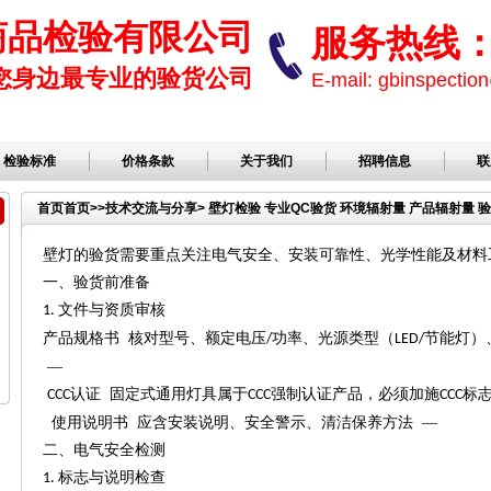
商品检验有限公司
服务热线： 1
您身边最专业的验货公司
E-mail: gbinspect
检验标准
价格条款
关于我们
招聘信息
联
首页
首页
>>
技术交流与分享
> 壁灯检验 专业QC验货 环境辐射量 产品辐射量 
壁灯的验货需要重点关注电气安全、安装可靠性、光学性能及材料
一
、验货前准备
文件与资质审核
1.
产品规格书
核对型号、额定电压
功率、光源类型（
节能灯）
/
LED/
—
认证 固定式通用灯具属于
强制认证产品，必须加施
标
CCC
CCC
CCC
使用说明书
应含安装说明、安全警示、清洁保养方法
—
二
、电气安全检测
标志与说明检查
1.