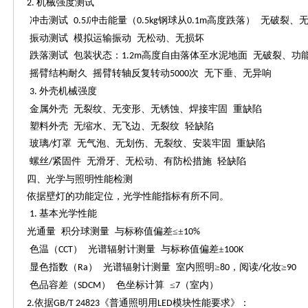
机械强度测试
2.
冲击测试
冲击能量（
钢球从
高度跌落） 无破裂、
0.5J
0.5kg
0.1m
振动测试
模拟运输振动
无松动、无损坏
跌落测试
包装状态：
高度自由落体至水泥地面 无破裂、功
1.2m
摇臂结构耐久
摇臂转轴反复转动
次 无下垂、无异响
5000
外壳机械强度
3.
金属外壳
无裂纹、无变形、无锈蚀、焊接牢固
重缺陷
塑料外壳
无缩水、无飞边、无裂纹
轻缺陷
玻璃
灯罩 无气泡、无划伤、无裂纹、安装牢固 重缺陷
/
螺丝
紧固件 无滑牙、无松动、有防松措施 轻缺陷
/
四
、光学与照明性能检测
依据壁灯的功能定位，光学性能指标有所不同。
基本光学性能
1.
光通量
积分球测量
与标称值偏差
≤±
10%
色温（
） 光谱辐射计测量 与标称值偏差±
CCT
100K
显色指数（
） 光谱辐射计测量 室内照明≥
，阅读
化妆≥
Ra
80
/
90
色品容差（
） 色坐标计算 ≤
（室内）
SDCM
7
依据
《普通照明用
模块性能要求》：
2.
GB/T 24823
LED