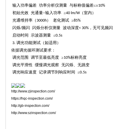
输入功率偏差
功率分析仪测量
与标称值偏差
≤±
10%
初始光效
光通量
÷输入功率 ≥
（室内）
40 lm/W
光通维持率（
） 老化测试 ≥
3000h
85%
闪烁
频闪 闪烁分析仪测量 波动深度
，无可见频闪
/
< 30%
启动时间
示波器测量
≤
0.5s
调光功能测试（如适用）
3.
依据调光循环测试要求：
调光范围
调节至最低亮度
≥
标称亮度
10%
调光平滑性
缓慢调光观察
无闪烁、无跳变
调光响应速度
记录调节到响应时间
≤
0.5s
http://www.zjinspection.com/
https://hqc-inspection.com/
http://gb-inspection.com/
http://www.szinspection.com/