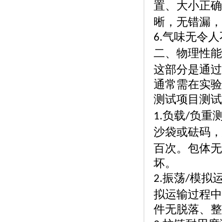
置、大小正确
晰，无错漏，
气味无令人
6.
二、物理性能
这部分是通过
通常需在实验
测试项目测试
负载
负重
1.
/
沙袋或砝码，
百次。包体无
坏。
振荡
模拟
2.
/
拟运输过程中
件无脱落、整