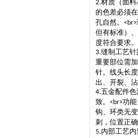
材质（面料
2.
的色差必须在
孔自然。
<br>
但有标准）、
度符合要求。
缝制工艺针
3.
重要部位需加
针。线头长度
出、开裂、沾
五金配件色
4.
致。
功能
<br>
钩、环类无变
刺，位置正确
内部工艺内
5.