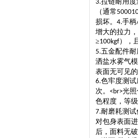
拉链耐用度
3.
（通常
50001
损坏。
手柄
4.
增大的拉力，
≥
），
100kgf
五金配件耐
5.
洒盐水雾气模
表面无可见的
色牢度测试
6.
次。
光照
<br>
色程度，等级
耐磨耗测试
7.
对包身表面进
后，面料无破