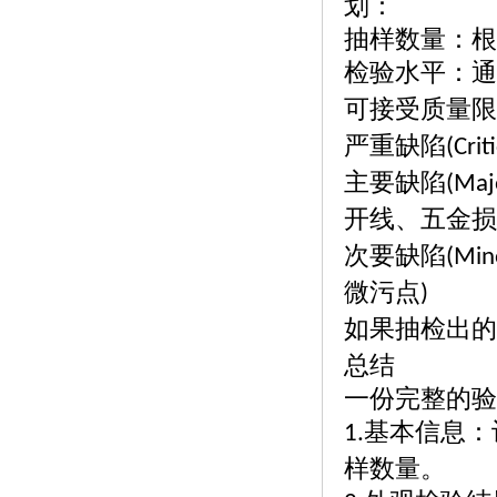
划：
抽样数量：根
检验水平：通
可接受质量限
严重缺陷
(Crit
主要缺陷
(Maj
开线、五金损
次要缺陷
(Min
微污点
)
如果抽检出的
总结
一份完整的验
基本信息：
1.
样数量。