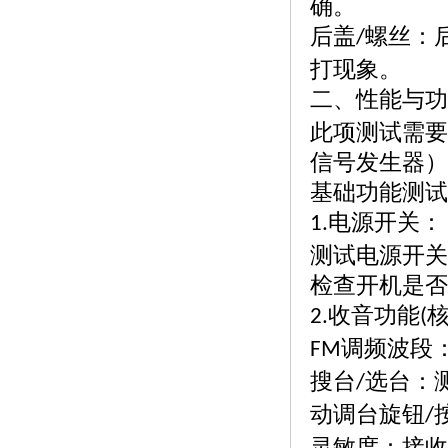
确。
后盖
螺丝：
/
打现象。
二、性能与功
此项测试需要
信号发生器）
基础功能测试
电源开关：
1.
测试电源开关
检查开机是否
收音功能
2.
(
调频波段
FM
搜台
选台：
/
动调台旋钮
/
灵敏度：接收