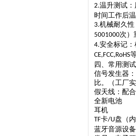
温升测试：
2.
时间工作后温
机械耐久性
3.
次）
5001000
安全标记：
4.
CE,FCC,RoHS
四、常用测试
信号发生器：
比。（工厂实
假天线：配合
全新电池
耳机
卡
盘（内
TF
/U
蓝牙音源设备