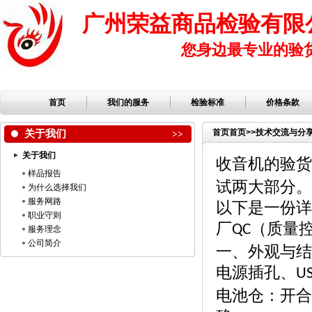
广州荣益商品检验有限
您身边最专业的验
首页
我们的服务
检验标准
价格条款
关于我们
首页
首页
>>
技术交流与分
关于我们
收音机的验货
样品报告
试两大部分。
为什么选择我们
服务网路
以下是一份详
职业守则
厂
（质量
QC
服务理念
公司简介
一、外观与结
电源插孔、
U
电池仓：开合