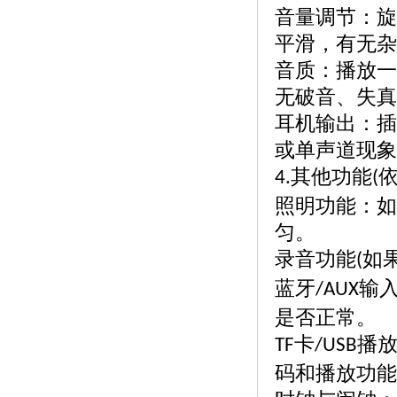
音量调节：旋
平滑，有无杂
音质：播放一
无破音、失真
耳机输出：插
或单声道现象
其他功能
4.
(
照明功能：如
匀。
录音功能
如
(
蓝牙
输
/AUX
是否正常。
卡
播
TF
/USB
码和播放功能