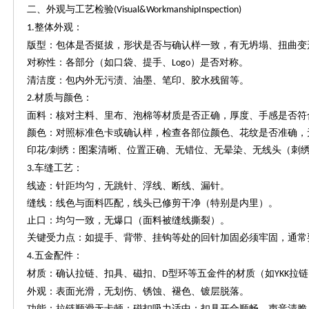
二、外观与工艺检验
(Visual&WorkmanshipInspection)
整体外观：
1.
版型：包体是否挺拔，形状是否与确认样一致，有无坍塌、扭曲变
对称性：各部分（如口袋、提手、
）是否对称。
Logo
清洁度：包内外无污渍、油墨、笔印、胶水残留等。
材质与颜色：
2.
面料：核对主料、里布、泡棉等材质是否正确，厚度、手感是否符
颜色：对照标准色卡或确认样，检查各部位颜色、花纹是否准确，
印花
刺绣：图案清晰、位置正确、无错位、无晕染、无线头（刺
/
车缝工艺：
3.
线迹：针距均匀，无跳针、浮线、断线、漏针。
缝线：线色与面料匹配，线头已修剪干净（特别是内里）。
止口：均匀一致，无爆口（面料被缝线撕裂）。
关键受力点：如提手、背带、挂钩等处的回针加固必须牢固，通常
五金配件：
4.
材质：确认拉链、扣具、磁扣、
型环等五金件的材质（如
拉链
D
YKK
外观：表面光滑，无划伤、锈蚀、褪色、镀层脱落。
功能：拉链顺滑无卡顿；磁扣吸力适中；扣具开合顺畅，声音清脆