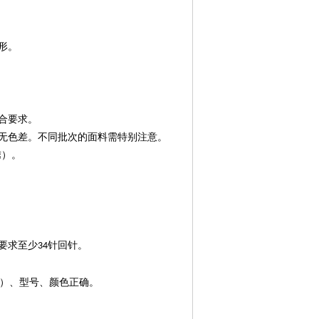
形。
合要求。
无色差。不同批次的面料需特别注意。
绣）。
要求至少
针回针。
34
）、型号、颜色正确。
。