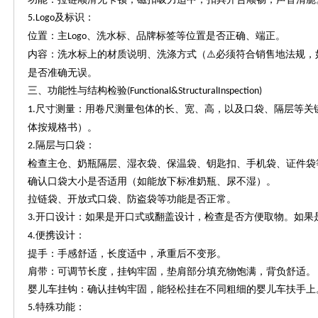
及标识：
5.Logo
位置：主
、洗水标、品牌标签等位置是否正确、端正。
Logo
内容：洗水标上的材质说明、洗涤方式（
⚠
必须符合销售地法规，
是否准确无误。
三、功能性与结构检验
(Functional&StructuralInspection)
尺寸测量：用卷尺测量包体的长、宽、高，以及口袋、隔层等关
1.
体按规格书）。
隔层与口袋：
2.
检查主仓、奶瓶隔层、湿衣袋、保温袋、钥匙扣、手机袋、证件袋
确认口袋大小是否适用（如能放下标准奶瓶、尿不湿）。
拉链袋、开放式口袋、防盗袋等功能是否正常。
开口设计：如果是开口式或翻盖设计，检查是否方便取物。如果
3.
便携设计：
4.
提手：手感舒适，长度适中，承重后不变形。
肩带：可调节长度，挂钩牢固，垫肩部分填充物饱满，背负舒适。
婴儿车挂钩：确认挂钩牢固，能轻松挂在不同粗细的婴儿车扶手上
特殊功能：
5.