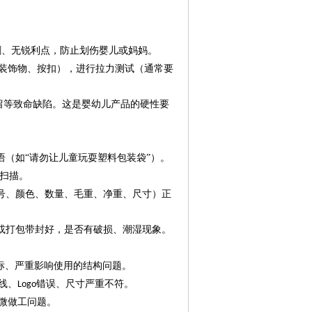
刺、无锐利点，防止划伤婴儿或妈妈。
装饰物、按扣），进行拉力测试（通常要
留等致命缺陷。这是婴幼儿产品的硬性要
（如“请勿让儿童玩耍塑料包装袋”）。
扫描。
号、颜色、数量、毛重、净重、尺寸）正
或打包带封好，是否有破损、潮湿现象。
标、严重影响使用的结构问题。
线、
错误、尺寸严重不符。
Logo
微做工问题。