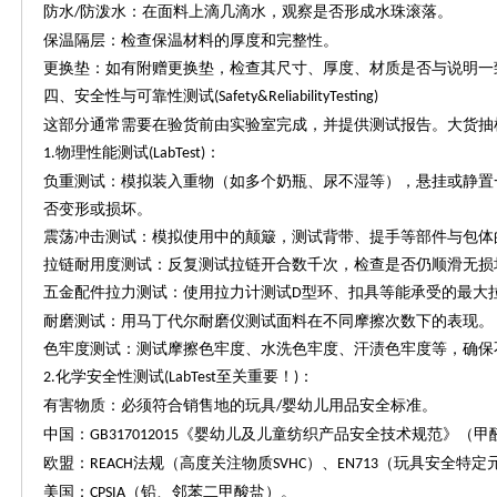
防水
防泼水：在面料上滴几滴水，观察是否形成水珠滚落。
/
保温隔层：检查保温材料的厚度和完整性。
更换垫：如有附赠更换垫，检查其尺寸、厚度、材质是否与说明一
四、安全性与可靠性测试
(Safety&ReliabilityTesting)
这部分通常需要在验货前由实验室完成，并提供测试报告。大货抽
物理性能测试
：
1.
(LabTest)
负重测试：模拟装入重物（如多个奶瓶、尿不湿等），悬挂或静置
否变形或损坏。
震荡冲击测试：模拟使用中的颠簸，测试背带、提手等部件与包体
拉链耐用度测试：反复测试拉链开合数千次，检查是否仍顺滑无损
五金配件拉力测试：使用拉力计测试
型环、扣具等能承受的最大
D
耐磨测试：用马丁代尔耐磨仪测试面料在不同摩擦次数下的表现。
色牢度测试：测试摩擦色牢度、水洗色牢度、汗渍色牢度等，确保
化学安全性测试
至关重要！
：
2.
(LabTest
)
有害物质：必须符合销售地的玩具
婴幼儿用品安全标准。
/
中国：
《婴幼儿及儿童纺织产品安全技术规范》（甲
GB317012015
欧盟：
法规（高度关注物质
）、
（玩具安全特定
REACH
SVHC
EN713
美国：
（铅、邻苯二甲酸盐）。
CPSIA