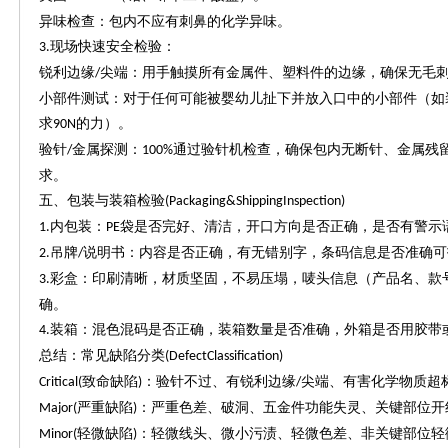
异味检查：包内不应有刺鼻的化学异味。
现场快速安全检验：
3.
锐利边缘
尖端：用手触摸所有金属件、塑料件的边缘，确保无毛
/
小部件测试：对于任何可能被婴幼儿扯下并放入口中的小部件（如
求
的力）。
90N
验针
金属探测：
通过验针机检查，确保包内无断针、金属残
/
100%
求。
五、包装与装箱检验
(Packaging&ShippingInspection)
内包装：
袋是否完好、清洁，开口方向是否正确，是否有警示语
1.
PE
吊牌
说明书：内容是否正确，有无错别字，条码信息是否准确可
2.
/
彩盒：印刷清晰，材质坚固，不易压塌，唛头信息（产品名、款
3.
确。
装箱：混色混码是否正确，装箱数量是否准确，外箱是否用胶带
4.
总结：常见缺陷分类
(DefectClassification)
致命缺陷
：验针不过、有锐利边缘
尖端、有害化学物质超
Critical(
)
/
严重缺陷
：严重色差、破洞、五金件功能失灵、关键部位开
Major(
)
轻微缺陷
：轻微线头、微小污渍、轻微色差、非关键部位轻
Minor(
)