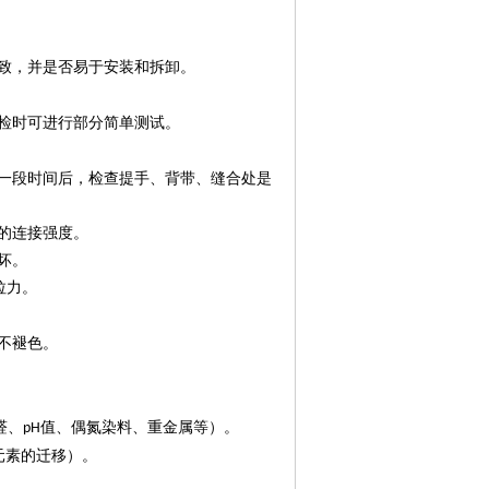
致，并是否易于安装和拆卸。
检时可进行部分简单测试。
一段时间后，检查提手、背带、缝合处是
的连接强度。
坏。
拉力。
不褪色。
醛、
值、偶氮染料、重金属等）。
pH
元素的迁移）。