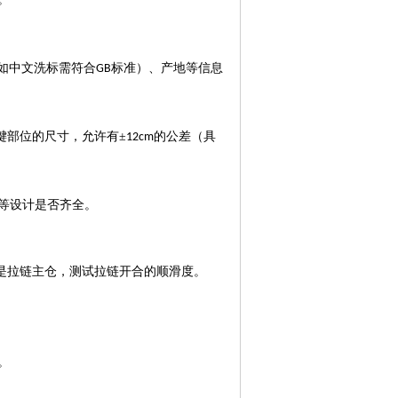
如中文洗标需符合
标准）、产地等信息
GB
键部位的尺寸，允许有±
的公差（具
12cm
等设计是否齐全。
是拉链主仓，测试拉链开合的顺滑度。
。