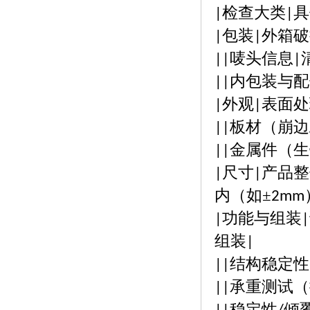
检查大类
具
|
|
包装
外箱破
|
|
唛头信息
||
|
内包装与配
||
外观
表面处
|
|
板材（崩边
||
金属件（生
||
尺寸
产品整
|
|
内（如±
2mm
功能与组装
|
|
组装
|
结构稳定性
||
承重测试（
||
稳定性
倾