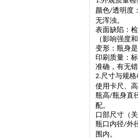
外观质量检
1.
颜色
透明度
/
无浑浊。
表面缺陷：检
（影响强度和
变形：瓶身是
印刷质量：标
准确，有无错
尺寸与规格
2.
使用卡尺、高
瓶高
瓶身直
/
配。
口部尺寸（关
瓶口内径
外
/
围内。