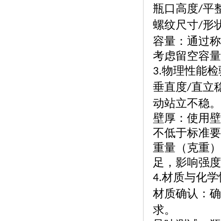
瓶口高度
平
/
螺纹尺寸
形
/
容量：通过称
考虑留空容量
物理性能检
3.
垂直度
直立
/
动站立不稳。
壁厚：使用壁
不低于标准要
重量（克重）
足，影响强度
材质与化学
4.
材质确认：确
求。