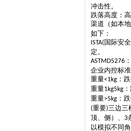
冲击性。
跌落高度：高
渠道（如本地
如下：
国际安全
ISTA(
定。
ASTMD5276
企业内控标准
重量
：跌
<1kg
重量
：
1kg5kg
重量
：跌
>5kg
重要
三边三
(
)
顶、侧）、
3
以模拟不同角