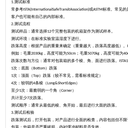
测试标准
1.
常参考
或
标准。常见的
ISTA(InternationalSafeTransitAssociation)
ASTM
客户也可能有自己的内部标准。
测试流程
2.
测试样品：通常选择
个完整包装的机箱架作为测试样本。
12
测试环境：在标准实验室温湿度下进行。
跌落高度：根据产品的重量来确定（重量越大，跌落高度越低）。
例如：毛重
，高度可能为
；毛重
，高度可能为
2030kg
50cm
5070kg
40
跌落次数与方位：通常对包装箱的多个棱、角、面进行跌落。
ISTA
次：底面（
）跌落
1
Bottom
次：顶面（
）跌落（较不常见，需看标准规定）
1
Top
次：较弱的
条棱（
）
4
4
Long&ShortEdges
至少
次：最脆弱的一个角（
）
1
Corner
共计至少
次跌落。
7
测试顺序：通常从最低的棱、角开始，最后进行大面的跌落。
测试后检验
3.
跌落测试后，打开包装，对产品进行全面的检查，内容包括但不限
包装：外箱是否严重破损，内衬缓冲材料是否失效。