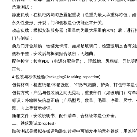
承重测试：
静态负载：在机柜内均匀放置配重块（总重为最大承重标称值，如
永久性变形、开裂，门和侧板是否仍能正常开关。
动态负载：模拟安装服务器（重量约为最大承重的
）后，进行
70%
门与侧板：
前后门开合顺畅，铰链无卡滞。如果是玻璃门，检查玻璃是否有划
侧板平整，安装后与框架贴合紧密，无翘曲。
配件检查：检查
（电源分配单元）、理线槽、风扇板、导轨等
PDU
正常。
包装与标识检验
4.
(Packaging&MarkingInspection)
包装材料：检查纸箱
木箱强度、
袋
气泡膜、护角、打包带等是
/
PE
/
包装方式：产品与包装物之间无晃动，重要部件（如玻璃门）有单
标识：外箱唛头信息正确（产品型号、数量、毛重、净重、尺寸、
潮、向上等警示标识。
随箱文件：安装说明书、配件清单、合格证等是否齐全。
二、跌落测试
(DropTest)
跌落测试是模拟在搬运和装卸过程中可能发生的意外跌落，用以验