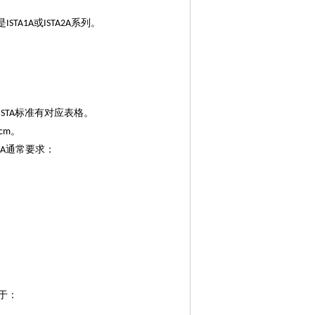
是
或
系列。
ISTA1A
ISTA2A
标准有对应表格。
ISTA
。
cm
通常要求：
1A
于：