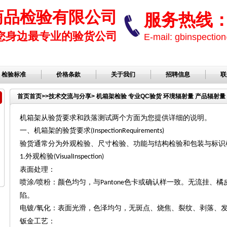
商品检验有限公司
服务热线： 1
您身边最专业的验货公司
E-mail: gbinspect
检验标准
价格条款
关于我们
招聘信息
联
首页
首页
>>
技术交流与分享
> 机箱架检验 专业QC验货 环境辐射量 产品辐射
机箱架从验货要求和跌落测试两个方面为您提供详细的说明。
一、机箱架的验货要求
(InspectionRequirements)
验货通常分为外观检验、尺寸检验、功能与结构检验和包装与标识
外观检验
1.
(VisualInspection)
表面处理：
喷涂
喷粉：颜色均匀，与
色卡或确认样一致。无流挂、橘
/
Pantone
陷。
电镀
氧化：表面光滑，色泽均匀，无斑点、烧焦、裂纹、剥落、
/
钣金工艺：