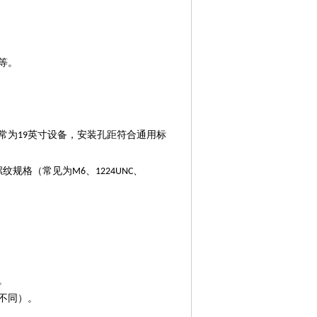
等。
常为
英寸设备，安装孔距符合通用标
19
螺纹规格（常见为
、
、
M6
1224UNC
。
。
不同）。
。