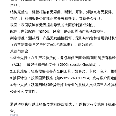
产品：
结构完整性：机柜框架有无弯曲、断裂、开裂。焊接点有无脱焊。
功能：门和侧板是否仍能正常开关和锁闭。导轨是否变形。
表面：表面喷涂有无因撞击导致的大面积剥落或划伤。
配件：内部配件（如
、风扇）是否因震动而松动或损坏。
PDU
判定标准：测试后，产品无功能性损坏，无影响销售和使用的结构
（通常需事先与客户约定
允收标准），即为通过。
AQL
总结与建议
标准先行：在生产和验货前，务必与供应商
制造商明确所有检验
1.
/
（
），最好形成书面文件（如
）。
AQL
QCInspectionChecklist
工具准备：验货需要准备齐全的工具，如卷尺、卡尺、色卡、推
2.
抽样计划：按照国际标准（如
）或与客户商定
3.
ISO28591/ANSIZ1.4
专业人员：跌落测试和验货最好由专业的质检人员或第三方检验
4.
公正性和专业性。
通过严格执行以上验货要求和跌落测试，可以极大程度地保证机箱
全。