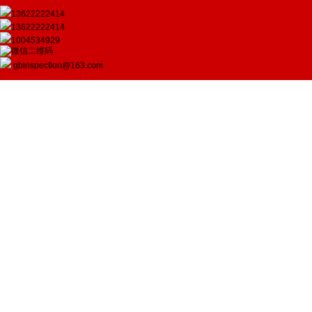
13622222414
13622222414
1004534929
gbinspection@163.com