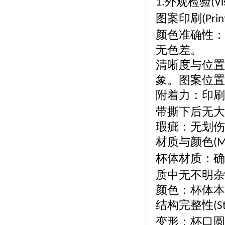
外观检验
1.
(Vi
图案印刷
(Prin
颜色准确性：
无色差。
清晰度与位置
象。图案位置
附着力：印刷
带撕下后无大
瑕疵：无划伤
材质与颜色
(M
杯体材质：确
质中无不明杂
颜色：杯体本
结构完整性
(S
变形：杯口圆