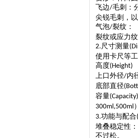
飞边
毛刺：
/
尖锐毛刺，以
气泡
裂纹：
/
裂纹或应力纹
尺寸测量
2.
(D
使用卡尺等工
高度
(Height)
上口外径
内
/
底部直径
(Bot
容量
(Capacity)
300ml,500ml
功能与配合
3.
堆叠稳定性：
不过松。