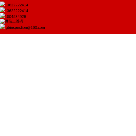
13622222414
13622222414
1004534929
gbinspection@163.com