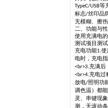
等
TypeC/USB
标志
丝印品
/
无模糊、擦伤
二、功能与性
使用充满电的
测试项目测试
充电功能
使
1.
电时，充电指
充满后
<br>3.
充电过
<br>4.
放电
照明功
/
调色温）都能
灵、串键现象
测，无滚动条