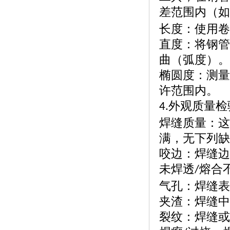
差范围内（如
长度：使用卷
直度：将钢管
曲（弧度）。
椭圆度：测量
许范围内。
外观质量检
4.
焊缝质量：这
满，无下列缺
咬边：焊缝边
未焊透
熔合
/
气孔：焊缝表
夹渣：焊缝中
裂纹：焊缝或