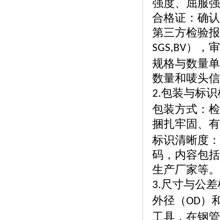
强度、屈服强
合格证：确认
第三方检验报
），审
SGS,BV
规格与数量单
数量和唛头信
包装与标识
2.
包装方式：检
捆扎牢固、有
标识清晰度：
码，内容包括
生产厂家等。
尺寸与公差
3.
外径（
）
OD
工具，在钢管