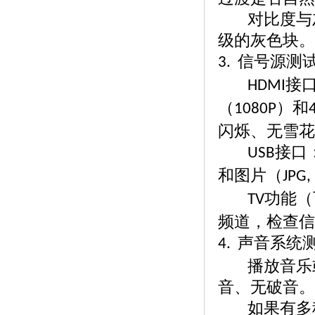
对比度与
级的灰色块。
信号源测
3.
接口
HDMI
（
）和
1080P
闪烁、无雪花
接口
USB
和图片（
JPG,
功能（
TV
频道，检查信
声音系统
4.
播放音乐
音、无破音。
如果有多