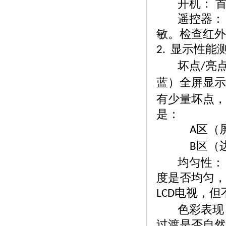
开机：
遥控器：
敏。检查红外
显示性能
2.
坏点
亮
/
蓝）全屏显示
有少量坏点，
是：
区（
A
区（
B
均匀性：
度是否均匀，
电视，但
LCD
色彩表现
过渡是否自然