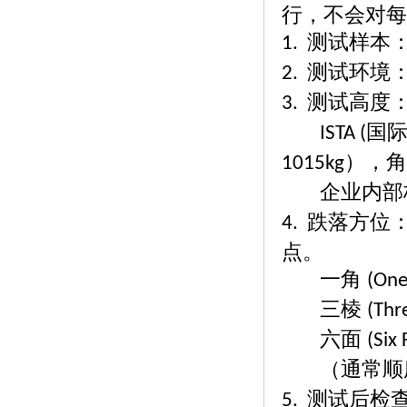
行，不会对每
测试样本：
1.
测试环境
2.
测试高度
3.
国
ISTA (
），
1015kg
企业内部
跌落方位
4.
点。
一角
(One
三棱
(Thr
六面
(Six 
（通常顺
测试后检
5.