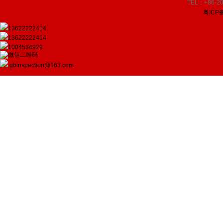
TEL：+86-20
粤ICP备
13622222414
13622222414
1004534929
gbinspection@163.com