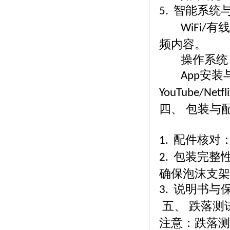
智能系统
5.
有线
WiFi/
频内容。
操作系统
安装
App
YouTube/Netfli
四、
包装与
配件核对
1.
包装完整
2.
确保泡沫支架
说明书与
3.
五、
跌落测
注意：跌落测