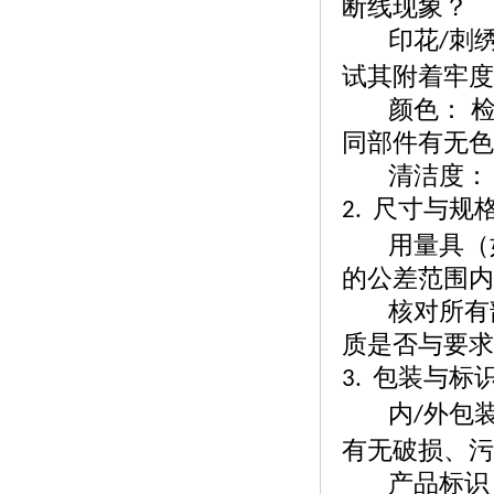
断线现象？
印花
刺
/
试其附着牢度
颜色：
同部件有无色
清洁度：
尺寸与规
2.
用量具（
的公差范围内
核对所有
质是否与要求
包装与标
3
.
内
外包
/
有无破损、污
产品标识