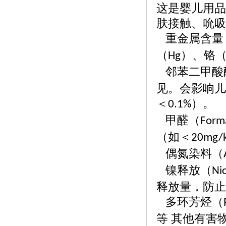
这是婴儿用品
肤接触、吮吸
重金属含量
（
）、铬
Hg
邻苯二甲酸
见。会影响儿
＜
）。
0.1%
甲醛（
Form
（如＜
20mg/
偶氮染料（
镍释放（
Nic
释放量，防止
多环芳烃（
等 其他有害