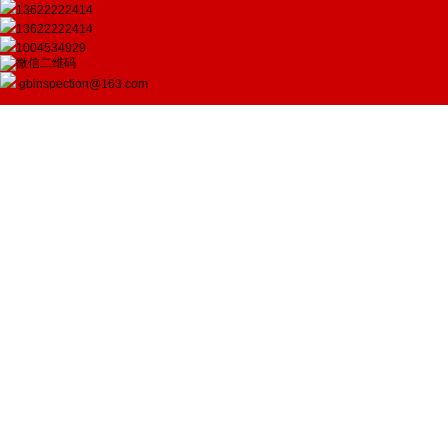
13622222414
13622222414
1004534929
gbinspection@163.com