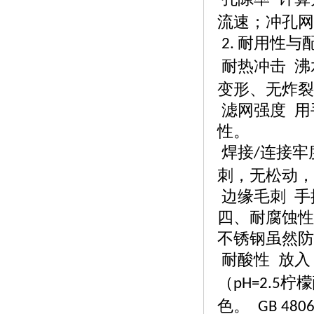
流速；冲孔网
耐用性与
2.
耐热冲击
沸
变形、无炸裂
滤网强度
用
性。
焊接
连接牢
/
刺，无松动，
边缘毛刺
手
四、耐腐蚀性
不锈钢虽然防
耐酸性
放入
（
柠檬
pH=2.5
色。
GB 4806