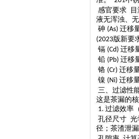
201
感官要求
目
液无浑浊、无
砷
迁移
(As)
版新要
(2023
镉
迁移量
(Cd)
铅
迁移量
(Pb)
铬
迁移量
(Cr)
镍
迁移量
(Ni)
三、过滤性
这是茶漏的核
过滤效率
1.
孔径尺寸
光
径；茶渣泄漏
孔隙率
计算