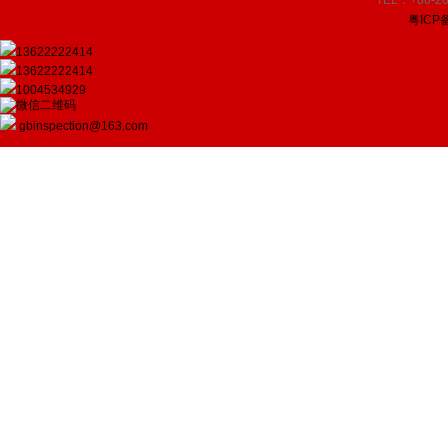
TEL：+86-20
粤ICP备
13622222414
13622222414
1004534929
gbinspection@163.com