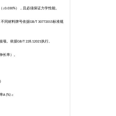
（≤
），且必须保证力学性能。
0.030%
，不同材料牌号依据
标准规
GB/T 30772015
核项。依据
执行。
GB/T 228.12021
伸长率）。
）
率
≥
A (%)