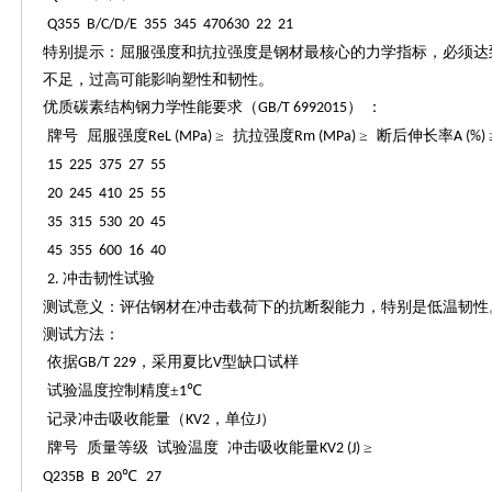
Q355 B/C/D/E 355 345 470630 22 21
特别提示：屈服强度和抗拉强度是钢材最核心的力学指标，必须达
不足，过高可能影响塑性和韧性。
优质碳素结构钢力学性能要求（
） ：
GB/T 6992015
牌号
屈服强度
≥ 抗拉强度
≥ 断后伸长率
ReL (MPa)
Rm (MPa)
A (%)
15 225 375 27 55
20 245 410 25 55
35 315 530 20 45
45 355 600 16 40
冲击韧性试验
2.
测试意义：评估钢材在冲击载荷下的抗断裂能力，特别是低温韧性
测试方法：
依据
，采用夏比
型缺口试样
GB/T 229
V
试验温度控制精度
±
℃
1
记录冲击吸收能量（
，单位
）
KV2
J
牌号
质量等级
试验温度
冲击吸收能量
≥
KV2 (J)
℃
Q235B B 20
27