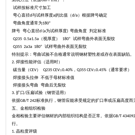
GB/T 232
试样按标准尺寸加工
弯心直径
与试样厚度
的比值（
）根据牌号确定
d
a
d/a
弯曲角度通常为
°
180
牌号
弯心直径
为试样厚度
弯曲角度 判定标准
d (a
)
（视厚度）
° 试样弯曲外表面无裂纹
Q235 0.5a1.5a
180
° 试样弯曲外表面无裂纹
Q355 2a3a 180
特别提示：弯曲试验不合格通常说明钢材塑性差或存在表面缺陷。
焊接性能评估（适用时）
2.
碳当量（
）
≤
，
≤
（通常要求）
CEV
Q235 CEV
0.40%
Q355 CEV
0.45%
焊接接头拉伸
不低于母材标准值
焊接接头弯曲
弯曲后无裂纹
扩口
压扁试验（钢管适用）
3.
/
依据
标准执行，钢管应能承受规定的扩口率或压扁高度而
GB/T 242
五、金相组织检验
金相检验主要评估钢材的内部组织结构是否正常。依据
GB/T 43409
行。
晶粒度评级
1.