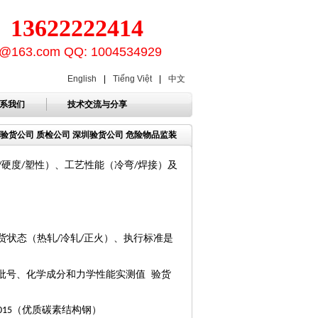
3622222414
ion@163.com QQ: 1004534929
English
|
Tiếng Việt
|
中文
系我们
技术交流与分享
量 验货公司 质检公司 深圳验货公司 危险物品监装
硬度
塑性）、工艺性能（冷弯
焊接）及
/
/
/
货状态（热轧
冷轧
正火）、执行标准是
/
/
批号、化学成分和力学性能实测值
验货
（优质碳素结构钢）
015