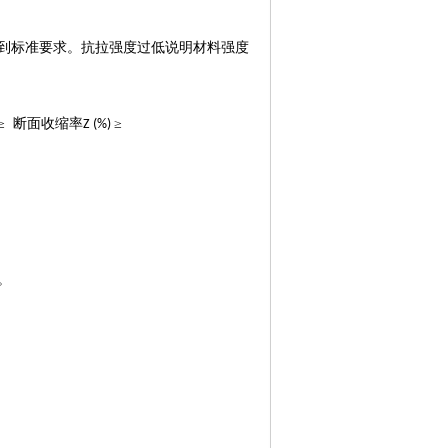
到标准要求。抗拉强度过低说明材料强度
≥ 断面收缩率
≥
Z (%)
。