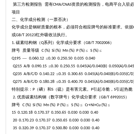
第三方检测报告
需有
资质的检测报告，电商平台入驻必
CMA/CNAS
项目
二、化学成分检测（一票否决）
化学成分是钢材质量的根本，必须符合相应牌号的标准要求。依据
或
红外吸收法执行。
GB/T 20123
碳素结构钢（
系列）化学成分要求（
）
1.
Q
GB/T 7002006
牌号
质量等级
≤
≤
C (%) Si (%) Mn (%) P (%)
S (%)
—
≤
Q195
0.060.12
0.30 0.250.50 0.035 0.040
≤
Q215 A/B 0.090.15
0.30 0.250.55 0.045(A)/0.040(B) 0.050(A)/0.045
≤
Q235 A/B/C/D 0.140.22
0.35 0.300.65 0.045(A)/0.040(B)/0.035(C/D)
≤
Q275 A/B/C/D 0.180.28
0.35 0.400.70 0.045(A)/0.040(B)/0.035(C/D)
特别提示：
（磷）和
（硫）是有害元素。
引起冷脆，
引起热脆
P
S
P
S
优质碳素结构钢（数字牌号）化学成分要求（
）
2.
GB/T 6992015
牌号
≤
≤
≤
C (%) Si (%) Mn (%) P (%)
S (%)
Cr+Ni+Cu (%)
15 0.120.18 0.170.37 0.350.65 0.030 0.030 0.40
20 0.170.23 0.170.37 0.350.65 0.030 0.030 0.40
35 0.320.39 0.170.37 0.500.80 0.030 0.030 0.40