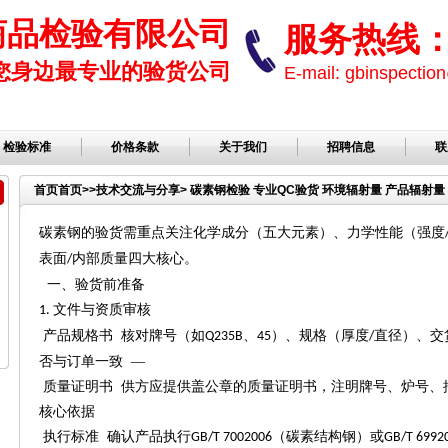
商品检验有限公司
服务热线： 1
您身边最专业的验货公司
E-mail: gbinspect
检验标准
价格条款
关于我们
招聘信息
联
首页
首页
>>
技术交流与分享
> 碳素钢检验 专业QC验货 环境辐射量 产品辐射
碳素钢的验货需重点关注化学成分（五大元素）、力学性能（强度
表面
内部质量四大核心。
/
一、验货前准备
文件与资质审核
1.
产品规格书
核对牌号（如
、
）、规格（厚度
直径）、交
Q235B
45
/
否与订单一致 —
质量证明书
供方应提供盖公章的质量证明书，注明牌号、炉号、
核心依据
执行标准
确认产品执行
（碳素结构钢）或
GB/T 7002006
GB/T 6992