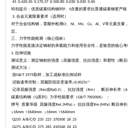
45 0.420.50 0.170.37 0.500.80 0.030 0.030 0.40
特别提示：优质碳素结构钢对
、
含量的要求比普通碳素钢更严格
P
S
合金元素限量要求（适用时）
3.
对于合金结构钢，需额外检测
、
、
、
、
、
等元素含量
Cr
Ni
Mo
Cu
Al
V
定。
三、力学性能检测（核心指标）
力学性能直接决定钢材的承载能力和使用安全性，是验货的核心考
拉伸试验
1.
测试意义：测定钢材的强度（屈服强度、抗拉强度）和塑性（断后
测试方法：
按
取样，加工成标准比例试样
GB/T 2975
试验速率控制：屈服阶段应变速率
≤
⁻¹
0.0025s
记录屈服强度（
或
）、抗拉强度（
）、断后伸长率（
ReL
Rp0.2
Rm
A
碳素结构钢（
系列）力学性能要求（
） ：
Q
GB/T 7002006
牌号
质量等级
屈服强度
≥ 抗拉强度
断后伸长
ReL (MPa)
Rm (MPa)
≤
≤
16mm >1640mm
16mm >1640mm
Q235 A/B/C/D 235 225 370500 26 25
Q275 A/B/C/D 275 265 410540 24 23