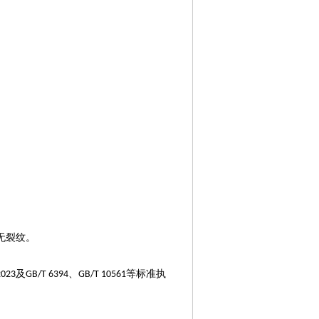
无裂纹。
及
、
等标准执
2023
GB/T 6394
GB/T 10561