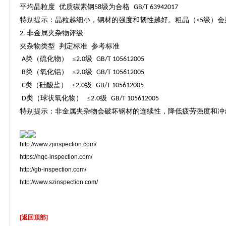
平均晶粒度
优质碳素钢
级为合格
58
GB/T 63942017
特别提示：晶粒越细小，钢材的强度和韧性越好。粗晶（
级）会
<5
非金属夹杂物评级
2.
夹杂物类型
判定标准
参考标准
类（硫化物） ≤
级
A
2.0
GB/T 105612005
类（氧化铝） ≤
级
B
2.0
GB/T 105612005
类（硅酸盐） ≤
级
C
2.0
GB/T 105612005
类（球状氧化物） ≤
级
D
2.0
GB/T 105612005
特别提示：非金属夹杂物会破坏钢材的连续性，降低疲劳强度和冲
http://www.zjinspection.com/
https://hqc-inspection.com/
http://gb-inspection.com/
http://www.szinspection.com/
[返回顶部]