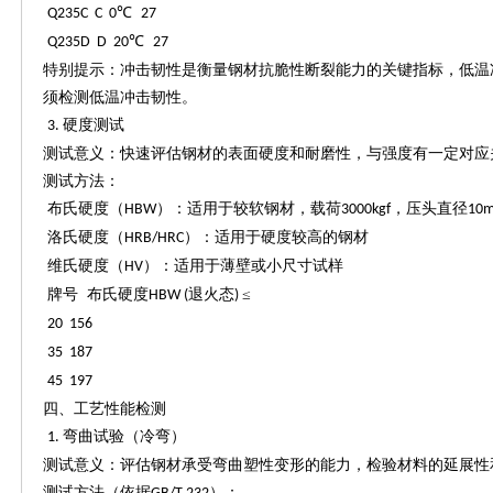
℃
Q235C C 0
27
℃
Q235D D 20
27
特别提示：冲击韧性是衡量钢材抗脆性断裂能力的关键指标，低温
须检测低温冲击韧性。
硬度测试
3.
测试意义：快速评估钢材的表面硬度和耐磨性，与强度有一定对应
测试方法：
布氏硬度（
）：适用于较软钢材，载荷
，压头直径
HBW
3000kgf
10
洛氏硬度（
）：适用于硬度较高的钢材
HRB/HRC
维氏硬度（
）：适用于薄壁或小尺寸试样
HV
牌号
布氏硬度
退火态
≤
HBW (
)
20 156
35 187
45 197
四、工艺性能检测
弯曲试验（冷弯）
1.
测试意义：评估钢材承受弯曲塑性变形的能力，检验材料的延展性
测试方法（依据
）：