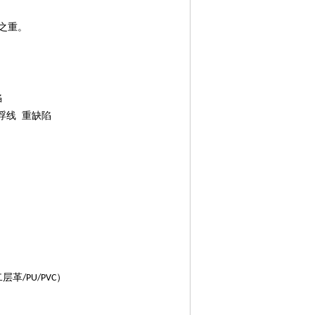
之重。
陷
浮线 重缺陷
二层革
）
/PU/PVC