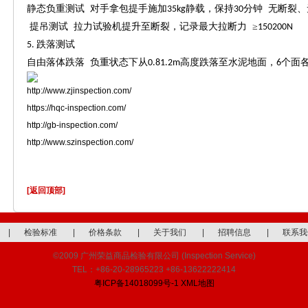
静态负重测试
对手拿包提手施加
静载，保持
分钟 无断裂
35kg
30
提吊测试
拉力试验机提升至断裂，记录最大拉断力
≥
150200N
跌落测试
5.
自由落体跌落
负重状态下从
高度跌落至水泥地面，
个面
0.81.2m
6
http://www.zjinspection.com/
https://hqc-inspection.com/
http://gb-inspection.com/
http://www.szinspection.com/
[返回顶部]
|
检验标准
|
价格条款
|
关于我们
|
招聘信息
|
联系我
©2009 广州荣益商品检验有限公司 (Inspection Service)
TEL：+86-20-28965223 +86-13622222414
粤ICP备14018099号-1
XML地图