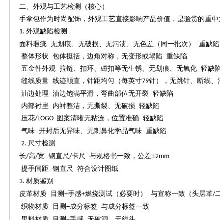
二
、外观与工艺检测（核心）
手拿包作为时尚配饰，外观工艺直接影响产品价值，是验货的重中
外观缺陷检测
1.
面料瑕疵
无划痕、无破损、无污渍、无色差（同一批次）
重缺陷
整体形状
包体挺括，边角对称，无变形或塌陷
重缺陷
五金件外观
拉链、扣环、磁扣等无生锈、无划痕、无氧化
轻缺
缝线质量
线迹顺直，针距均匀（每英寸
针），无跳针、断线、
79
油边处理
油边饱满平滑，弯曲部位无开裂
轻缺陷
内部衬里
内衬整洁，无撕裂、无破损
轻缺陷
压花
图案清晰无粘连，位置准确 轻缺陷
/LOGO
气味
开封后无异味、无刺鼻化学品气味
重缺陷
尺寸检测
2.
长
高
宽 钢直尺
卡尺 与规格书一致，公差±
/
/
/
2mm
提手间距
钢直尺
符合设计图纸
材质鉴别
3.
皮革材质
目测
手感
燃烧测试（必要时） 与宣称一致（头层革
+
+
/
织物材质
目测
成分标签 与成分标签一致
+
里料材质
目测
手感 无破洞、无线头
+