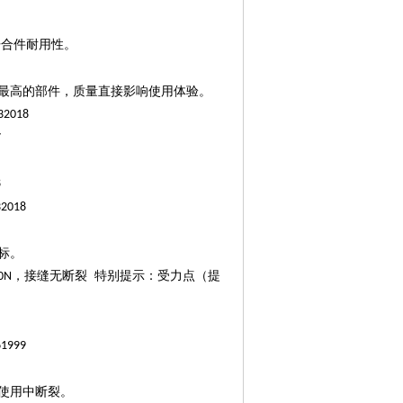
开合件耐用性。
最高的部件，质量直接影响使用体验。
32018
7
8
32018
标。
，接缝无断裂 特别提示：受力点（提
0N
61999
使用中断裂。