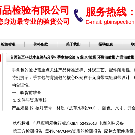
商品检验有限公司
服务热线： 1
您身边最专业的验货公司
E-mail: gbinspect
检验标准
价格条款
关于我们
招聘信息
联
首页
首页
>>
技术交流与分享
> 手拿包检验 专业QC验货 环境辐射量 产品辐射
手拿包的验货需重点关注产品标准选择、外观工艺、配件耐用性、
特别提示：手拿包与背提包的核心区别在于无肩带或短肩带设计，
构合理性。
一、验货前准备
文件与资质审核
1.
产品规格书
核对型号、材质（皮革
织物
）、颜色、尺寸、开
/
/PU
—
执行标准
产品应明示执行标准
电商入驻必备
QB/T 52432018
第三方检测报告
需有
资质的检测报告 应包含配件质量
CMA/CNAS