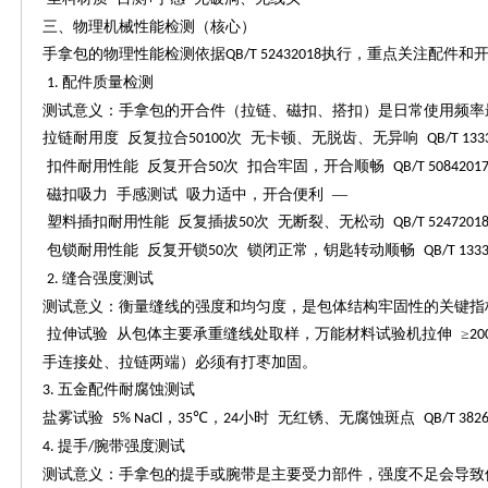
三
、物理机械性能检测（核心）
手拿包的物理性能检测依据
执行，重点关注配件和
QB/T 52432018
配件质量检测
1.
测试意义：手拿包的开合件（拉链、磁扣、搭扣）是日常使用频率
拉链耐用度
反复拉合
次 无卡顿、无脱齿、无异响
50100
QB/T 133
扣件耐用性能
反复开合
次 扣合牢固，开合顺畅
50
QB/T 5084201
磁扣吸力
手感测试
吸力适中，开合便利
—
塑料插扣耐用性能
反复插拔
次 无断裂、无松动
50
QB/T 5247201
包锁耐用性能
反复开锁
次 锁闭正常，钥匙转动顺畅
50
QB/T 133
缝合强度测试
2.
测试意义：衡量缝线的强度和均匀度，是包体结构牢固性的关键指
拉伸试验
从包体主要承重缝线处取样，万能材料试验机拉伸
≥
20
手连接处、拉链两端）必须有打枣加固。
五金配件耐腐蚀测试
3.
盐雾试验
，
℃，
小时 无红锈、无腐蚀斑点
5% NaCl
35
24
QB/T 382
提手
腕带强度测试
4.
/
测试意义：手拿包的提手或腕带是主要受力部件，强度不足会导致