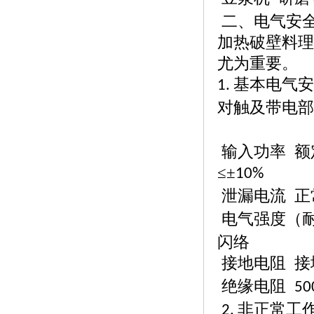
二
、电气安
加热破壁料理
尤为重要。
基本电气安
1.
对触及带电部
输入功率
额
≤±
10%
泄漏电流
正
电气强度（
闪络
接地电阻
接
绝缘电阻
50
非正常工
2.