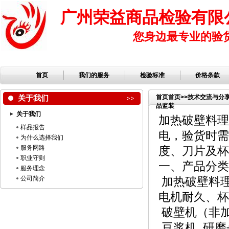
广州荣益商品检验有限
您身边最专业的验
首页
我们的服务
检验标准
价格条款
关于我们
首页
首页
>>
技术交流与分
品监装
关于我们
加热破壁料理
样品报告
电，验货时需
为什么选择我们
服务网路
度、刀片及杯
职业守则
一、产品分类
服务理念
公司简介
加热破壁料
电机耐久、杯
破壁机（非
豆浆机
研磨