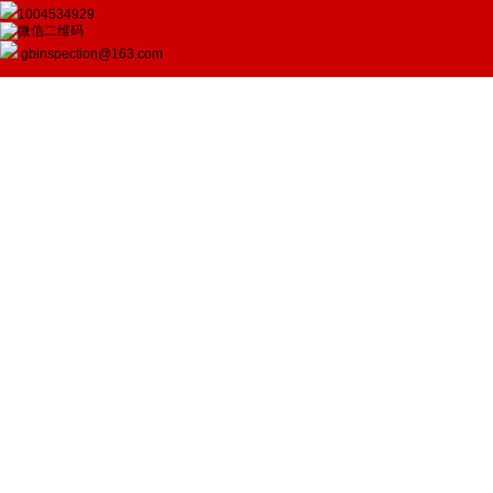
1004534929
gbinspection@163.com