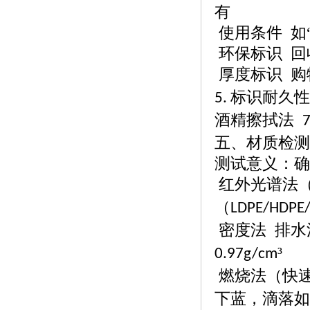
有
使用条件
如
环保标识
回
厚度标识
购
标识耐久性
5.
酒精擦拭法
五、材质检测
测试意义：确
红外光谱法
（
LDPE/HDPE
密度法
排水
³
0.97g/cm
燃烧法（快
下蓝，滴落如