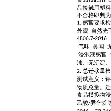
PE
品接触用塑料
不合格即判为
感官要求检
1.
外观
自然光
4806.7-2016
气味
鼻闻
浸泡液感官
浊、无沉淀
总迁移量检
2.
测试意义：评
物质总量。迁
食品模拟物浸
乙酸
异辛烷
/