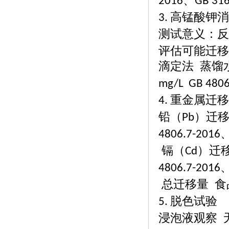
、
2016
GB 316
高锰酸钾消
3.
测试意义：反
评估可能迁移
滴定法
蒸馏
mg/L GB 4806
重金属迁移
4.
铅（
）迁
Pb
4806.7-2016
镉（
）迁
Cd
4806.7-2016
总迁移量
食
脱色试验
5.
浸泡液观察