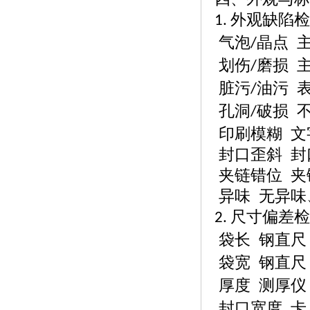
外观缺陷检
1.
气泡
晶点 
/
划伤
磨损 
/
脏污
油污 
/
孔洞
破损 
/
印刷模糊
文
封口歪斜
封
夹链错位
夹
异味
无异味
尺寸偏差检
2.
袋长
钢直尺
袋宽
钢直尺
厚度
测厚仪
封口宽度
卡