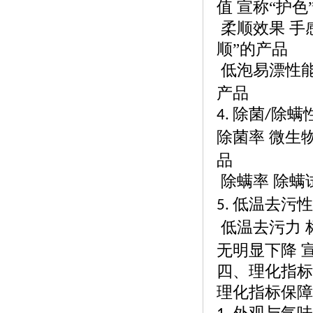
值 宣称“护色
柔顺效果
手
顺”的产品
低泡易漂性
产品
除菌
除螨
4.
/
除菌率
微生
品
除螨率
除螨
低温去污性
5.
低温去污力
无明显下降 
四、理化指标
理化指标保障