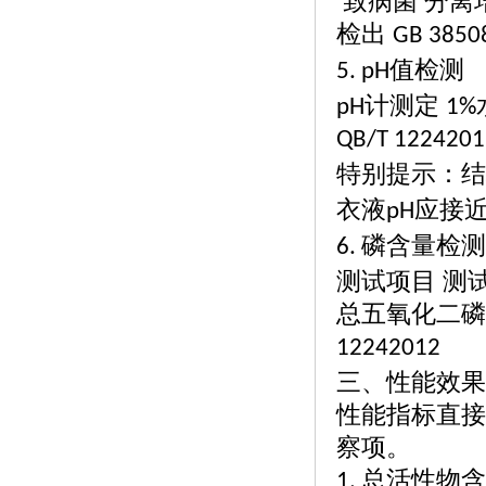
致病菌
分离
检出
GB 3850
值检测
5. pH
计测定
pH
1%
QB/T 1224201
特别提示：结
衣液
应接
pH
磷含量检测
6.
测试项目
测
总五氧化二磷
12242012
三、性能效果
性能指标直接
察项。
总活性物含
1.