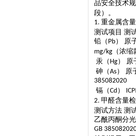
品安全技术规
段）。
重金属含量
1.
测试项目
测
铅（
） 原
Pb
（浓缩
mg/kg
汞（
） 原
Hg
砷（
） 
As
385082020
镉（
）
Cd
IC
甲醛含量检
2.
测试方法
测
乙酰丙酮分光
GB 38508202