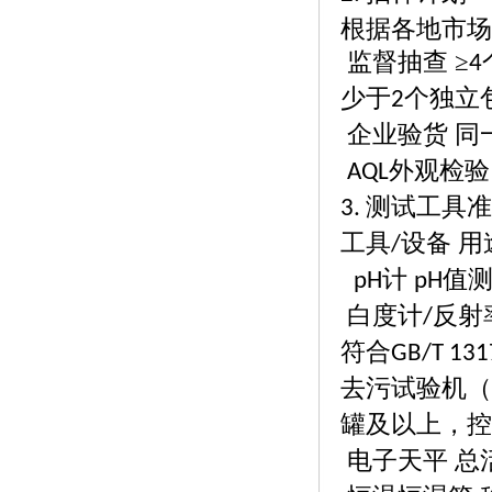
根据各地市场
监督抽查
≥
4
少于
个独立
2
企业验货
同
外观检验
AQL
测试工具准
3.
工具
设备 用
/
计
值
pH
pH
白度计
反射
/
符合
GB/T 131
去污试验机（
罐及以上，控
电子天平
总