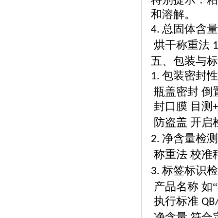
和溶解。
总固体含量
4.
烘干称重法
五、包装与标
包装密封性
1.
瓶盖密封
倒
封口膜
目测
+
防盗盖
开启
净含量检测
2.
称重法
校准
标签标识检
3.
产品名称
如
执行标准
QB
净含量
符合