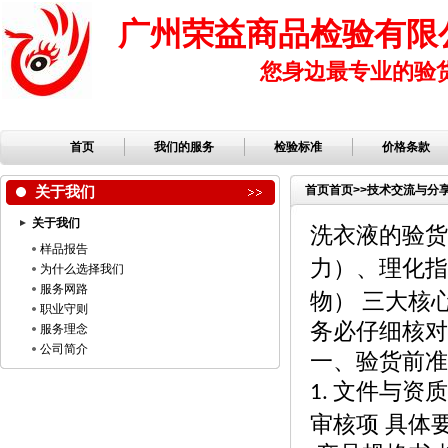
广州荣益商品检验有限
您身边最专业的验
首页
我们的服务
检验标准
价格条款
关于我们
首页
首页
>>
技术交流与分
关于我们
洗衣液的验货
样品报告
力）、理化指
为什么选择我们
服务网路
物） 三大核
职业守则
务必仔细核对
服务理念
公司简介
一、验货前准
文件与资质
1.
审核项
具体