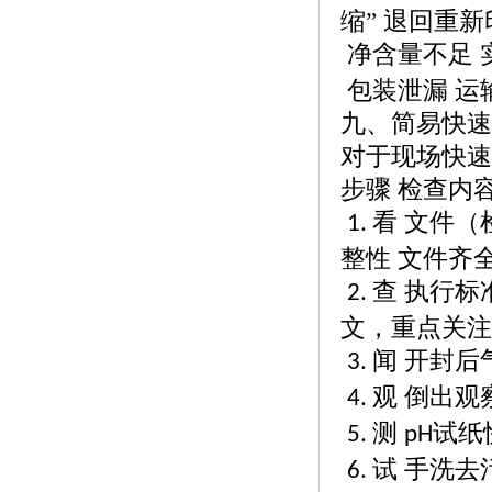
缩” 退回重新
净含量不足
包装泄漏
运
九、简易快速
对于现场快速
步骤
检查内
看 文件
1.
整性 文件齐
查 执行标
2.
文，重点关注
闻 开封后
3.
观 倒出观
4.
测
试纸
5.
pH
试 手洗去
6.