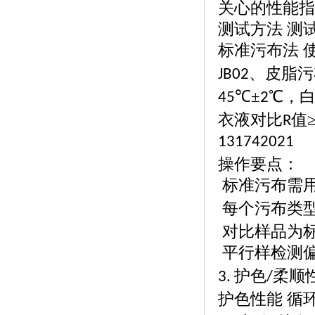
关心的性能指
测试方法
测
标准污布法
、皮脂污
JB02
℃±
℃，
45
2
衣液对比
值
R
131742021
操作要点：
标准污布需
每个污布类
对比样品为
平行样检测
护色
柔顺
3.
/
护色性能
循