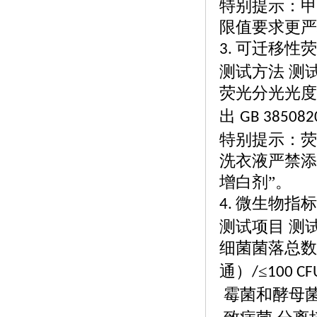
特别提示：甲
限值要求更严
可迁移性荧
3.
测试方法
测
荧光分光光度
出
GB 385082
特别提示：荧
洗衣液严禁添
增白剂”。
微生物指标
4.
测试项目
测
细菌菌落总数
通）
≤
/
100 CF
霉菌和酵母