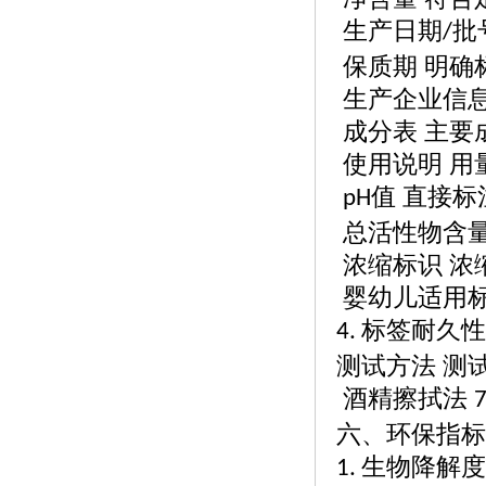
生产日期
批
/
保质期
明确
生产企业信
成分表
主要
使用说明
用
值 直接标
pH
总活性物含
浓缩标识
浓
婴幼儿适用
标签耐久性
4.
测试方法
测
酒精擦拭法
六、环保指标
生物降解度
1.