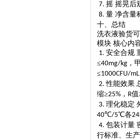
摇 摇晃后
7.
量 净含量
8.
十、总结
洗衣液验货可
模块
核心内
安全合规
1.
≤
，甲
40mg/kg
≤
1000CFU/mL
性能效果 
2.
缩≥
，
值
25%
R
理化稳定 
3.
℃
℃各
40
/5
24
包装计量 
4.
行标准、生产