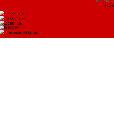
TEL：+86-20
粤ICP备
13622222414
13622222414
1004534929
gbinspection@163.com