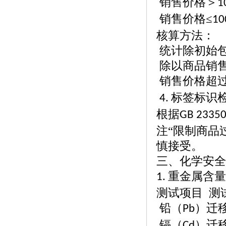
销售价格＞
1
销售价格
≤
10
核算方法：
统计除初始
除以商品销
销售价格超
标签标识
4.
根据
GB 2335
注“限制商品
慎接受。
三、化学安全
重金属含量
1.
测试项目
测
铅（
）迁
Pb
镉（
）迁
Cd