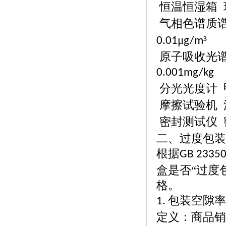
恒温恒湿箱
气相色谱质
μ
³
0.01
g/m
原子吸收光
0.001mg/kg
分光光度计
摩擦试验机
密封测试仪
二、过度包装
根据
GB 2335
盒是否“过度
格。
包装空隙率
1.
定义：商品销