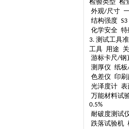
检验类型
检
外观
尺寸 
/
结构强度
S
化学安全
特
测试工具准
3.
工具
用途
游标卡尺
钢
/
测厚仪
纸板
色差仪
印刷
光泽度计
表
万能材料试
0.5%
耐破度测试
跌落试验机