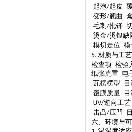
起泡
起皮 
/
变形
翘曲 
/
毛刺
批锋 
/
烫金
烫银缺
/
模切走位
模
材质与工艺
5.
检查项
检验
纸张克重
电
瓦楞楞型
目
覆膜质量
目
逆向工艺
UV/
击凸
压凹 
/
六、环境与可
温湿度适应
1.