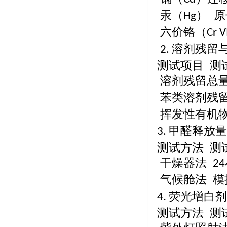
汞（
） 
Hg
六价铬（
Cr V
溶剂残留
2.
测试项目
测
溶剂残留总
苯类溶剂残
挥发性有机
甲醛释放量
3.
测试方法
测
干燥器法
24
气候舱法
模
荧光增白剂
4.
测试方法
测