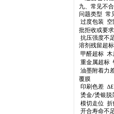
九、常见不合
问题类型
常
过度包装
空
批拒收或要求
抗压强度不
溶剂残留超标
甲醛超标
木
重金属超标
油墨附着力
覆膜
印刷色差
Δ
E
烫金
烫银脱
/
模切走位
折
开合寿命不