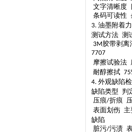
文字清晰度
条码可读性
油墨附着力
3.
测试方法
测
胶带剥
3M
7707
摩擦试验法
耐醇擦拭
75
外观缺陷检
4.
缺陷类型
判
压痕
折痕 
/
表面划伤
主
缺陷
脏污
污渍 
/