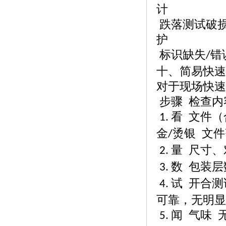
计
跌落测试破
护
标识缺失
错
/
十、简易快速
对于现场快速
步骤
检查内
看 文件
1.
金
烫银 文
/
量 尺寸
2.
数 包装层
3.
试 开合
4.
可靠，无明显
闻 气味 
5.