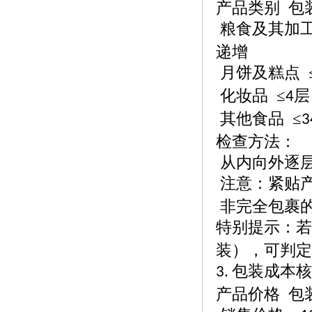
产品类别
包
粮食及其加
递增
月饼及糕点
化妆品
≤
层
4
其他食品
≤
3
检查方法：
从内向外逐
注意：紧贴
非完全包裹
特别提示：若
装），可判定
包装成本核
3.
产品价格
包