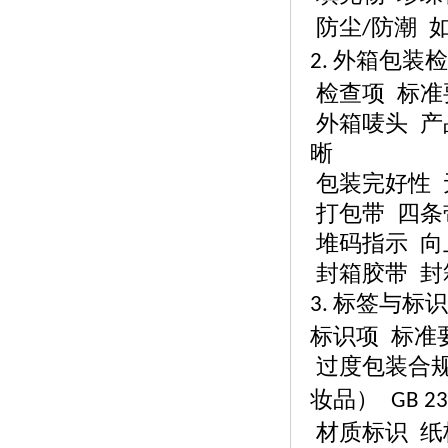
防尘
防潮 
/
外箱包装检
2.
检查项
标准
外箱唛头
产
晰
包装完好性
打包带
四条
堆码指示
向
封箱胶带
封
标签与标识
3.
标识项
标准
过度包装合
妆品）
GB 2
材质标识
纸