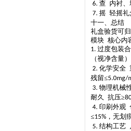
查 内衬
6.
摇 轻摇礼
7.
十一、总结
礼盒验货可归
模块
核心内
过度包装合
1.
（视净含量）
化学安全
2.
残留≤
5.0mg/
物理机械
3.
耐久 抗压≥
8
印刷外观 
4.
≤
，无划
15%
结构工艺 
5.