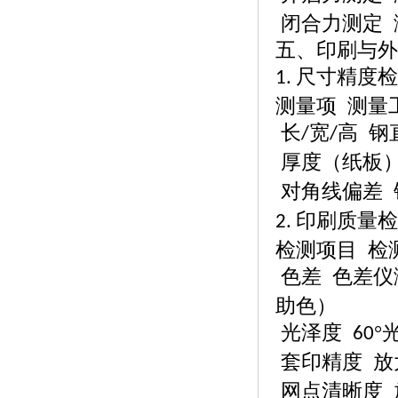
闭合力测定
五、印刷与外
尺寸精度检
1.
测量项
测量
长
宽
高 钢
/
/
厚度（纸板
对角线偏差
印刷质量检
2.
检测项目
检
色差
色差仪
助色）
光泽度
°
60
套印精度
放
网点清晰度