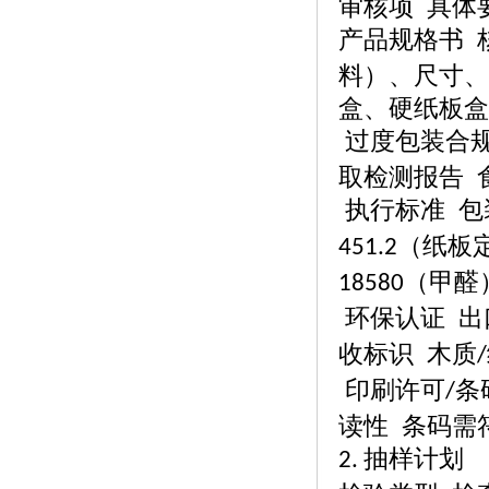
审核项
具体
产品规格书
料）、尺寸、
盒、硬纸板盒
过度包装合
取检测报告 
执行标准
包
（纸板
451.2
（甲醛
18580
环保认证
出
收标识 木质
/
印刷许可
条
/
读性 条码需
抽样计划
2.