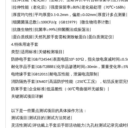
|
|
|
拉伸性能（老化后）
强度保留率≥
老化箱处理（
℃×
）
|
|
80%|
70
168h
厚度均匀性
平均厚度
，偏差≤
厚度计多点测量
|
|
0.1-0.2mm
0.02mm|
|
细菌菌落总数
≤
（
）
微生物培养计数
|
|
100CFU/g
GB15979
|
|
抗微生物性
抗菌率≥
抑菌圈法或振荡法
|
|
99%|
|
蛋白质残留
天然乳胶手套需检测致敏蛋白
蛋白质测定仪
|
|
|
|
特殊用途手套
4.
类型
适用标准
关键检测项目
|
|
|
防静电手套
表面电阻
⁶
⁹Ω，指尖放电衰减时间≤
|GB/T24544|
10
-10
0.5
耐化学品手套
化学品渗透时间≥
，重量变化率≤
|GB/T28881|
30min
5%
电绝缘手套
耐电压性能，泄漏电流限制
|GB12011|
|
消防隔热手套
高温防护性能（
℃工况），铝箔反射层完
|EN407|
250
防寒手套
企业标准
低温脆性（
℃弯曲循环无破裂）
|
|
-30
|
关键测试项目详解
以下是一些重点测试项目的具体操作方法：
测试项目
测试目的
测试方法简述
|
|
|
灵活性测试
评估戴上手套后手部活动能力
九孔柱测试记录完成时
|
|