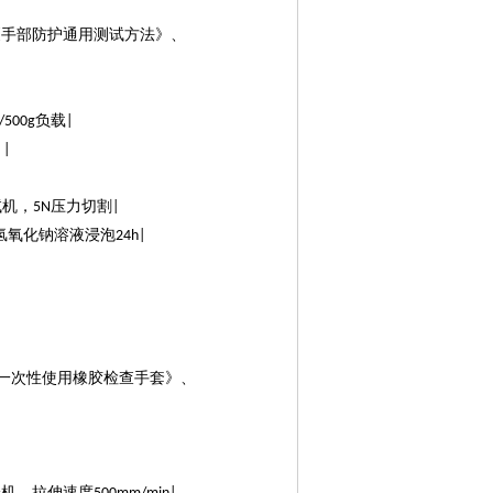
《手部防护通用测试方法》、
负载
/500g
|
）
|
试机，
压力切割
5N
|
氢氧化钠溶液浸泡
24h|
一次性使用橡胶检查手套》、
|
验机，拉伸速度