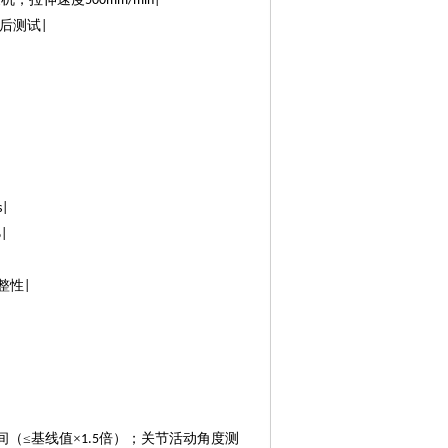
500mm/min|
后测试
|
s|
|
整性
|
间（≤基线值×
倍）；关节活动角度测
1.5