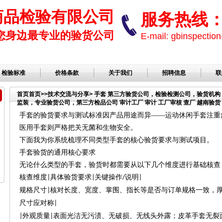
商品检验有限公司
服务热线： 1
您身边最专业的验货公司
E-mail: gbinspect
检验标准
价格条款
关于我们
招聘信息
联
首页
首页
>>
技术交流与分享
> 手套 第三方验货公司，检验检测公司，验货机
监装，专业验货公司，第三方检品公司 审计工厂 审计 工厂审核 查厂 越南验货 
公司，服装检品，鞋子检品公司 环境辐射 环境辐射量 QC验货
手套的验货要求与测试标准因产品用途而异
——运动休闲手套注重
医用手套则严格把关无菌和生物安全。
下面我为你系统梳理不同类型手套的核心验货要求与测试项目。
手套验货的通用核心要求
无论什么类型的手套，验货时都需要从以下几个维度进行基础核查
核查维度
具体验货要求
关键操作
说明
|
|
/
|
规格尺寸
核对长度、宽度、掌围、指长等是否与订单规格一致，
|
尺寸应对称
|
外观质量
表面光洁无污渍、无破损、无线头外露；皮革手套无裂
|
|