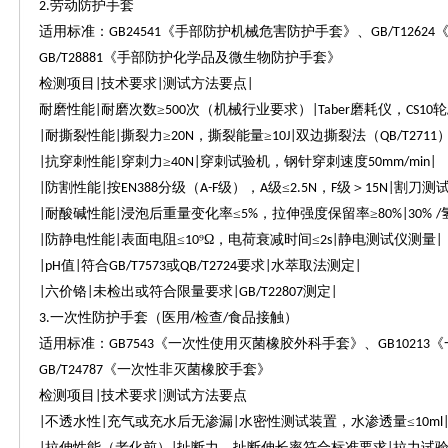
劳动防护手套
2.
适用标准：
《手部防护机械危害防护手套》、
GB24541
GB/T12624
《手部防护化学品及微生物防护手套》
GB/T28881
检测项目
技术要求
测试方法要点
|
|
|
耐磨性能
耐磨次数≥
次（机械行业要求）
磨耗仪，
轮
|
500
|Taber
CS10
耐撕裂性能
撕裂力≥
，撕裂能量≥
双边撕裂法（
|
|
20N
10J|
QB/T2711
抗穿刺性能
穿刺力≥
穿刺试验机，钢针穿刺速度
|
|
40N|
50mm/min|
防割性能
按
分级（
级），
级≤
，
级＞
割刀测
|
|
EN388
A-F
A
2.5N
F
15N|
耐酸碱性能
浸泡后重量变化率≤
，拉伸强度保留率≥
|
|
5%
80%|30%
/
防静电性能
表面电阻≤
⁹Ω，电荷衰减时间≤
静电测试仪测量
|
|
10
2s|
|
值
符合
或
要求
水萃取法测定
|pH
|
GB/T7573
QB/T2724
|
|
六价铬
未检出或符合限量要求
测定
|
|
|GB/T22807
|
一次性防护手套（医用
检查
食品接触）
3.
/
/
适用标准：
《一次性使用灭菌橡胶外科手套》、
《
GB7543
GB10213
《一次性非灭菌橡胶手套》
GB/T24787
检测项目
技术要求
测试方法要点
|
|
不透水性
充气或充水后无渗漏
水密性测试装置，水渗透量≤
|
|
|
10ml
拉伸性能（老化前）
扯断力、扯断伸长率符合标准要求
拉力试