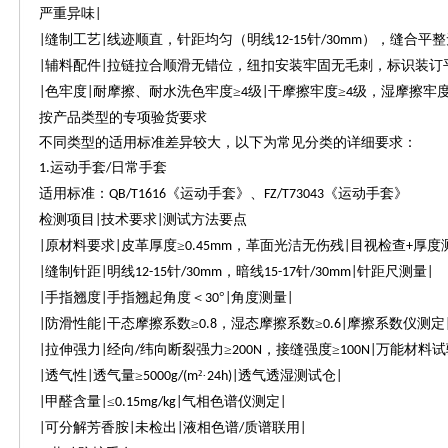
严重异味
|
缝制工艺
线迹顺直，针距均匀（明线
针
），缝合平整
|
|
12-15
/30mm
辅料配件
拉链拉合顺滑无错位，纽扣安装牢固无毛刺，标识装订
|
|
色牢度
耐摩擦、耐水洗色牢度≥
级
干摩擦牢度≥
级，湿摩擦牢度
|
|
4
|
4
按产品类型的专项验货要求
不同类型的适用标准差异较大，以下为常见分类的详细要求：
运动手套
日常手套
1.
/
适用标准：
《运动手套》、
《运动手套》
QB/T1616
FZ/T73043
检测项目
技术要求
测试方法要点
|
|
原材料要求
皮革厚度≥
，革面光洁无伤残
目视检查
厚度
|
|
0.45mm
|
+
缝制针距
明线
针
，暗线
针
针距尺测量
|
|
12-15
/30mm
15-17
/30mm|
|
手指翘度
手指翘起角度＜
°
角度测量
|
|
30
|
|
防滑性能
干态摩擦系数≥
，湿态摩擦系数≥
摩擦系数仪测定
|
|
0.8
0.6|
拉伸强力
经向
纬向断裂强力≥
，接缝强度≥
万能材料试
|
|
/
200N
100N|
透气性
透气量≥
²·
透气透湿测试仓
|
|
5000g/(m
24h)|
|
甲醛含量
≤
气相色谱仪测定
|
|
0.15mg/kg|
|
可分解芳香胺
未检出
液相色谱
质谱联用
|
|
|
/
|