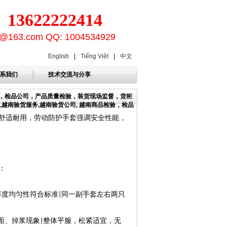
3622222414
ion@163.com QQ: 1004534929
English
|
Tiếng Việt
|
中文
系我们
技术交流与分享
构，检品公司，产品质量检验，装货现场监督，货柜
,越南验货服务,越南验货公司, 越南商品检验，检品
舒适耐用，劳动防护手套强调安全性能，
：
厚度均匀性符合标准
同一副手套左右两只
|
面、掉浆现象
整体平服，松紧适宜，无
|