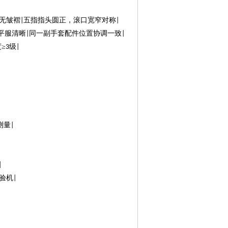
无皱褶
五指指头圆正，滚口宽窄对称
|
|
平服清晰
同一副手套配件位置协调一致
|
|
≥
级
3
|
测量
|
|
验机
|