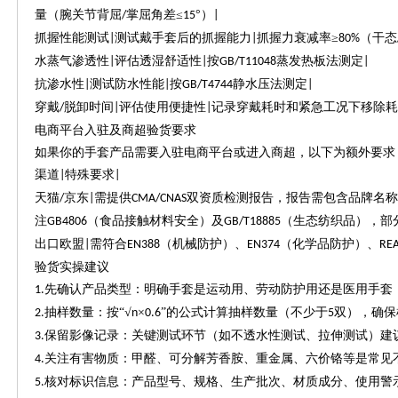
量（腕关节背屈
掌屈角差≤
°）
/
15
|
抓握性能测试
测试戴手套后的抓握能力
抓握力衰减率≥
（干态
|
|
80%
水蒸气渗透性
评估透湿舒适性
按
蒸发热板法测定
|
|
GB/T11048
|
抗渗水性
测试防水性能
按
静水压法测定
|
|
GB/T4744
|
穿戴
脱卸时间
评估使用便捷性
记录穿戴耗时和紧急工况下移除耗
/
|
|
电商平台入驻及商超验货要求
如果你的手套产品需要入驻电商平台或进入商超，以下为额外要求
渠道
特殊要求
|
|
天猫
京东
需提供
双资质检测报告，报告需包含品牌名称
/
|
CMA/CNAS
注
（食品接触材料安全）及
（生态纺织品），部
GB4806
GB/T18885
出口欧盟
需符合
（机械防护）、
（化学品防护）、
|
EN388
EN374
RE
验货实操建议
先确认产品类型：明确手套是运动用、劳动防护用还是医用手套
1.
抽样数量：按“√
×
”的公式计算抽样数量（不少于
双），确保
2.
n
0.6
5
保留影像记录：关键测试环节（如不透水性测试、拉伸测试）建
3.
关注有害物质：甲醛、可分解芳香胺、重金属、六价铬等是常见
4.
核对标识信息：产品型号、规格、生产批次、材质成分、使用警
5.