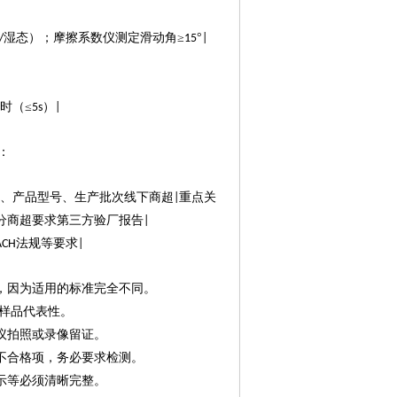
湿态）；摩擦系数仪测定滑动角≥
°
/
15
|
时（≤
）
5s
|
：
、产品型号、生产批次线下商超
重点关
|
分商超要求第三方验厂报告
|
法规等要求
ACH
|
，因为适用的标准完全不同。
样品代表性。
议拍照或录像留证。
不合格项，务必要求检测。
示等必须清晰完整。