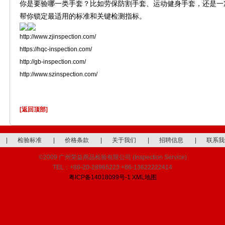
你是要验哪一类手套？比如劳保防割手套、运动健身手套，还是一
帮你锁定最适用的标准和关键检测指标。
http://www.zjinspection.com/
https://hqc-inspection.com/
http://gb-inspection.com/
http://www.szinspection.com/
[返回顶部]
|
检验标准
|
价格条款
|
关于我们
|
招聘信息
|
联系我
©2009 广州荣益商品检验有限公司 (Inspection Service)
TEL：+86-20-28965223 +86-13622222414
粤ICP备14018099号-1
XML地图