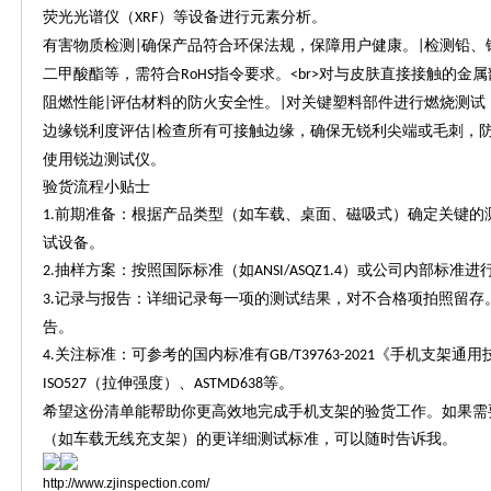
荧光光谱仪（
）等设备进行元素分析。
XRF
有害物质检测
确保产品符合环保法规，保障用户健康。
检测铅、
|
|
二甲酸酯等，需符合
指令要求。
对与皮肤直接接触的金属
RoHS
<br>
阻燃性能
评估材料的防火安全性。
对关键塑料部件进行燃烧测试
|
|
边缘锐利度评估
检查所有可接触边缘，确保无锐利尖端或毛刺，
|
使用锐边测试仪。
验货流程小贴士
前期准备：根据产品类型（如车载、桌面、磁吸式）确定关键的
1.
试设备。
抽样方案：按照国际标准（如
）或公司内部标准进
2.
ANSI/ASQZ1.4
记录与报告：详细记录每一项的测试结果，对不合格项拍照留存
3.
告。
关注标准：可参考的国内标准有
《手机支架通用
4.
GB/T39763-2021
（拉伸强度）、
等。
ISO527
ASTMD638
希望这份清单能帮助你更高效地完成手机支架的验货工作。如果需
（如车载无线充支架）的更详细测试标准，可以随时告诉我。
http://www.zjinspection.com/