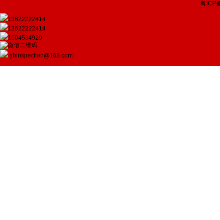
粤ICP备
13622222414
13622222414
1004534929
gbinspection@163.com