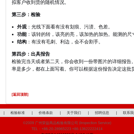
拟客户收到货的随机情况。
第三步：检验
外观
：光线下面看有没有划痕、污渍、色差。
功能
：该转的转，该亮的亮，该加热的加热。能测的尺
结构
：有没有毛刺、利边，会不会割手。
第四步：出具报告
检验完当天或者第二天，你会收到一份带图片的详细报告
率是多少，都在上面写着。你可以根据这份报告决定这批
[返回顶部]
|
检验标准
|
价格条款
|
关于我们
|
招聘信息
|
联系我
©2009 广州荣益商品检验有限公司 (Inspection Service)
TEL：+86-20-28965223 +86-13622222414