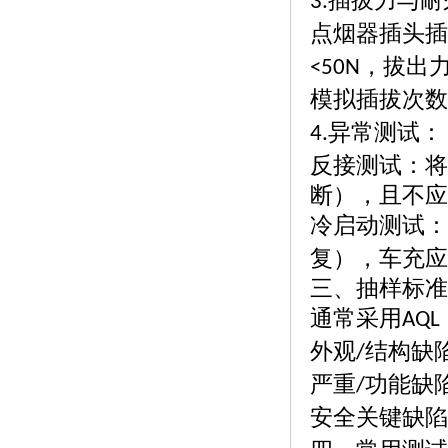
插拔力与耐
3.
点烟器插头插
，拔出
<50N
模拟插拔次数
异常测试：
4.
反接测试：将
断），且不应
冷启动测试：
复），车充应
三、抽样标准
通常采用
AQL
外观
结构缺
/
严重
功能缺
/
安全关键缺陷