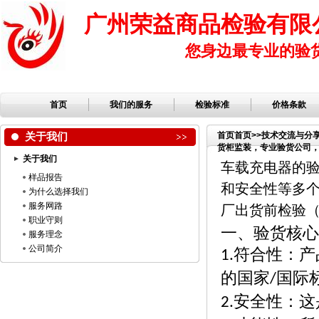
广州荣益商品检验有限
您身边最专业的验
首页
我们的服务
检验标准
价格条款
关于我们
首页
首页
>>
技术交流与分
货柜监装，专业验货公司，第
关于我们
检品公司，服装检品，鞋子检
车载充电器的
样品报告
和安全性等多
为什么选择我们
服务网路
厂出货前检验
职业守则
一、验货核心
服务理念
公司简介
符合性：产
1.
的国家
国际
/
安全性：这
2.