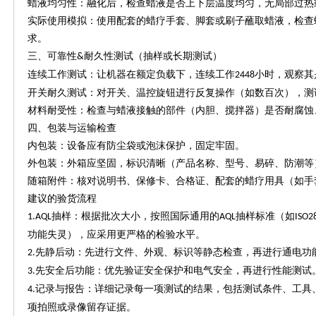
蜡液均匀性：融化后，检查蜡液是否上下层温度均匀，无局部过热
实际使用模拟：使用配套的蜡疗手套、脚套或刷子蘸取蜡液，检查
求。
三、可靠性
耐久性测试（抽样或长期测试）
&
连续工作测试：让机器在额定负载下，连续工作
小时，观察其
2448
开关耐久测试：对开关、温控旋钮进行反复操作（如数百次），测
材料耐受性：检查与蜡液接触的部件（内胆、搅拌器）是否耐腐蚀
四、包装与运输检查
内包装：设备应有防尘袋或泡沫保护，固定牢固。
外包装：外箱应坚固，标识清晰（产品名称、型号、易碎、防潮等
随箱附件：核对说明书、保修卡、合格证、配套的蜡疗用具（如手
建议的验货流程
抽样：根据批次大小，按照国际通用的
抽样标准（如
1.AQL
AQL
ISO2
功能失灵），应采用更严格的检验水平。
先静后动：先进行文件、外观、标识等静态检查，再进行通电功
2.
先安全后功能：优先验证安全保护和电气安全，再进行性能测试
3.
记录与报告：详细记录每一项测试的结果，包括测试条件、工具
4.
项拍照或录像留存证据。