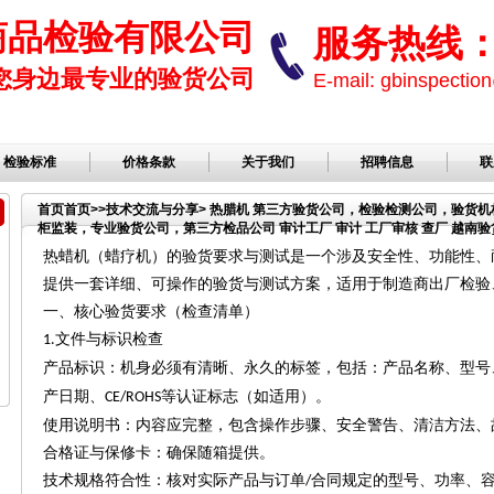
商品检验有限公司
服务热线： 1
您身边最专业的验货公司
E-mail: gbinspect
检验标准
价格条款
关于我们
招聘信息
联
首页
首页
>>
技术交流与分享
> 热腊机 第三方验货公司，检验检测公司，验货
柜监装，专业验货公司，第三方检品公司 审计工厂 审计 工厂审核 查厂 越南验货
品公司，服装检品，鞋子检品公司，环境辐射 环境辐射量 QC验货
热蜡机（蜡疗机）的验货要求与测试是一个涉及安全性、功能性、
提供一套详细、可操作的验货与测试方案，适用于制造商出厂检验
一、核心验货要求（检查清单）
文件与标识检查
1.
产品标识：机身必须有清晰、永久的标签，包括：产品名称、型号
产日期、
等认证标志（如适用）。
CE/ROHS
使用说明书：内容应完整，包含操作步骤、安全警告、清洁方法、
合格证与保修卡：确保随箱提供。
技术规格符合性：核对实际产品与订单
合同规定的型号、功率、
/