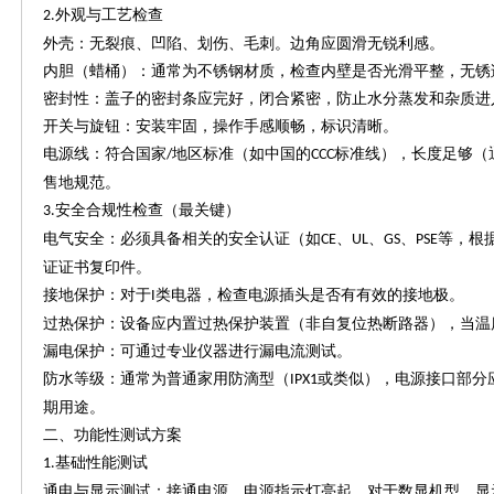
外观与工艺检查
2.
外壳：无裂痕、凹陷、划伤、毛刺。边角应圆滑无锐利感。
内胆（蜡桶）：通常为不锈钢材质，检查内壁是否光滑平整，无锈
密封性：盖子的密封条应完好，闭合紧密，防止水分蒸发和杂质进
开关与旋钮：安装牢固，操作手感顺畅，标识清晰。
电源线：符合国家
地区标准（如中国的
标准线），长度足够（
/
CCC
售地规范。
安全合规性检查（最关键）
3.
电气安全：必须具备相关的安全认证（如
、
、
、
等，根
CE
UL
GS
PSE
证证书复印件。
接地保护：对于
类电器，检查电源插头是否有有效的接地极。
I
过热保护：设备应内置过热保护装置（非自复位热断路器），当温
漏电保护：可通过专业仪器进行漏电流测试。
防水等级：通常为普通家用防滴型（
或类似），电源接口部分
IPX1
期用途。
二、功能性测试方案
基础性能测试
1.
通电与显示测试：接通电源，电源指示灯亮起。对于数显机型，显