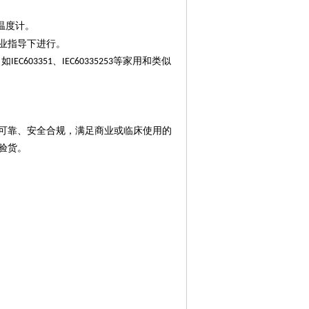
温度计。
业指导下进行。
（如
、
等家用和类似
IEC603351
IEC60335253
可靠、安全合规，满足商业或临床使用的
验货。