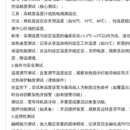
控温精度测试（核心测试）：
工具：高精度温度计或热电偶测温仪。
方法：将机器设定在常用温度（如
℃、
℃、
℃）。待温度稳
50
55
60
液中心区域的温度。
标准：实测温度与设定温度的偏差应在
±
℃
±
℃以内为佳。波
1.5
~
2
加热速度测试：记录从室温加热到设定工作温度（如
℃）所需的
55
保温性能测试：在达到设定温度并稳定后，关闭电源，观察其自然
层，降温缓慢。
操作与安全测试
2.
温度调节测试：反复调节温度设定，观察加热指示灯能否相应亮灭
过热保护触发测试（谨慎操作）：
在监控下，尝试将温度设置为最高或人为制造过热条件（如覆盖出
时自动切断加热并报警（如有报警功能）。
测试后，需等待机器冷却，并重置或重启以恢复功能。
搅拌功能测试（如具备）：开启搅拌装置，观察其运转是否平稳、
适用性测试
3.
融蜡能力测试：放入额定容量的固体蜡块，记录其完全融化成均匀