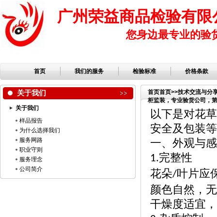
广州荣益商品检验有限
您身边最专业的验
首页
我们的服务
检验标准
价格条款
关于我们
首页
首页
>>
技术交流与分
柜监装，专业验货公司，第三
关于我们
品公司，服装检品，鞋子
以下是对花草
样品报告
安全及包装等
为什么选择我们
服务网路
一、外观与感
职业守则
完整性
1.
服务理念
公司简介
花朵
叶片应
/
颜色自然，无
干燥度适宜，