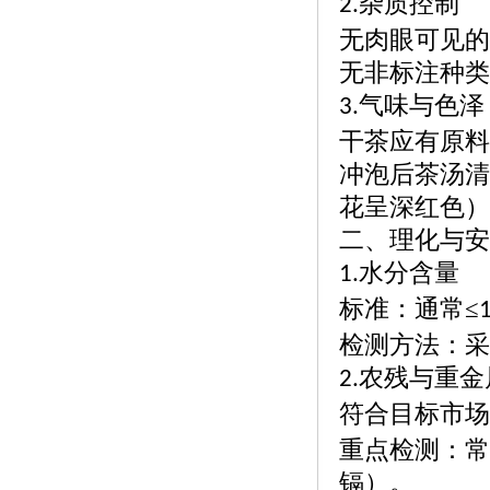
杂质控制
2.
无肉眼可见的
无非标注种类
气味与色泽
3.
干茶应有原料
冲泡后茶汤清
花呈深红色）
二、理化与安
水分含量
1.
标准：通常
≤
检测方法：采
农残与重金
2.
符合目标市场
重点检测：常
镉）。