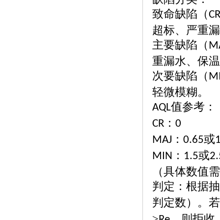
致命缺陷（
C
超标、严重漏
主要缺陷（
M
重漏水、保温
次要缺陷（
M
轻微模糊。
值参考：
AQL
：
CR
0
：
或
MAJ
0.65
1
：
或
MIN
1.5
2.
（具体数值需
判定：根据抽
判定数）。若
≥
，则拒收
Re