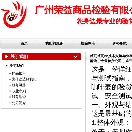
广州荣益商品检验有限
您身边最专业的验
首页
我们的服务
检验标准
价格条款
关于我们
首页
首页
>>
技术交流与分
监装，专业验货公司，第三方
关于我们
公司，服装检品，鞋子检
这是一份详细
样品报告
与测试指南，
为什么选择我们
服务网路
咖啡壶的验货
职业守则
试、安全测试
服务理念
公司简介
一、外观与结
这是最基础的
整体外观：
1.