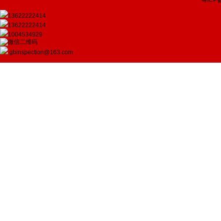
粤ICP备
13622222414
13622222414
1004534929
gbinspection@163.com