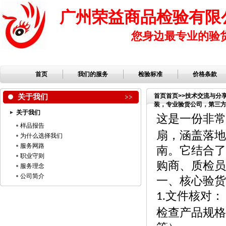
广州荣益商品检验有限
您身边最专业的验
首页
我们的服务
检验标准
价格条款
关于我们
首页
首页
>>
技术交流与分
装，专业验货公司，第三方检
关于我们
司，服装检品，鞋子检品
这是一份非常
样品报告
扇，涵盖落地
为什么选择我们
服务网路
南。它结合了
职业守则
购商、质检员
服务理念
公司简介
一、核心验货
文件核对：
1.
检查产品规格