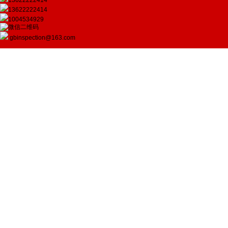
13622222414
13622222414
1004534929
gbinspection@163.com