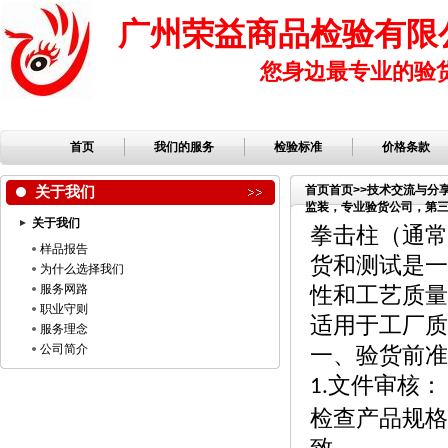
广州荣益商品检验有限
您身边最专业的验
首页
我们的服务
检验标准
价格条款
关于我们
首页
首页
>>
技术交流与分
监装，专业验货公司，第三方
关于我们
公司，服装检品，鞋子检
拳击柱（通常
样品报告
货和测试是一
为什么选择我们
服务网路
性和工艺质量
职业守则
适用于工厂质
服务理念
公司简介
一、验货前准
文件审核：
1.
检查产品规格