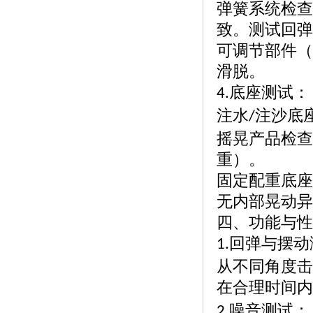
弹簧系统检查
致。测试回弹
可调节部件（
滑脱。
底座测试：
4.
注水
注沙底
/
摇晃产品检查
重）。
固定配重底座
无内部晃动异
四、功能与性
回弹与摆动
1.
从不同角度击
在合理时间内
噪音测试：
2.