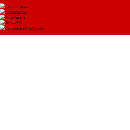
13622222414
13622222414
1004534929
gbinspection@163.com