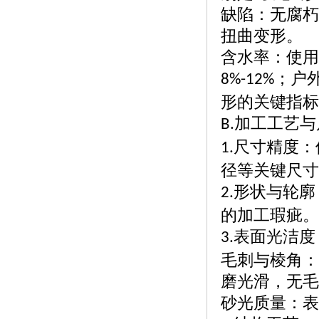
缺陷：无腐朽
扭曲变形。
含水率：使用
；户
8%-12%
形的关键指标
加工工艺与
B.
尺寸精度：
1.
径等关键尺寸
形状与轮廓
2.
的加工瑕疵。
表面光洁度
3.
毛刺与棱角：
磨光滑，无毛
砂光质量：表