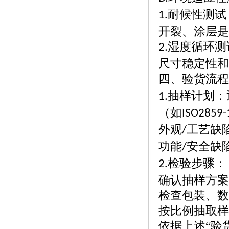
耐候性测试
1.
开裂、涂层是
湿度循环测
2.
尺寸稳定性和
四、验货流程
抽样计划：
1.
（如
ISO2859-
外观
工艺缺
/
功能
安全缺
/
检验步骤：
2.
确认抽样方案
检查包装、数
按比例抽取样
依据上述
“验