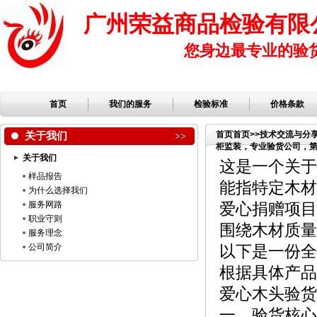
广州荣益商品检验有限
您身边最专业的验
首页
我们的服务
检验标准
价格条款
关于我们
首页
首页
>>
技术交流与分
柜监装，专业验货公司，第三
关于我们
品公司，服装检品，鞋子
这是一个关于
样品报告
能指特定木材
为什么选择我们
服务网路
爱心捐赠项目
职业守则
围绕木材质量
服务理念
公司简介
以下是一份全
根据具体产品
爱心木头验货
一、验货核心