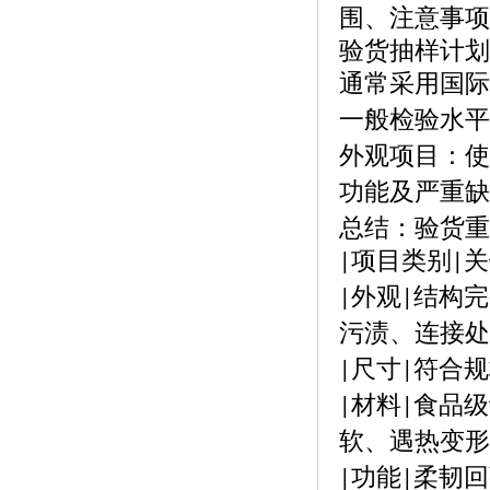
围、注意事项
验货抽样计划
通常采用国际
一般检验水平
外观项目：使
功能及严重缺
总结：验货重
项目类别
关
|
|
外观
结构完
|
|
污渍、连接处
尺寸
符合规
|
|
材料
食品级
|
|
软、遇热变形
功能
柔韧回
|
|