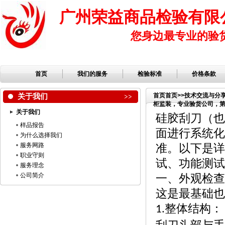
广州荣益商品检验有限
您身边最专业的验
首页
我们的服务
检验标准
价格条款
关于我们
首页
首页
>>
技术交流与分
柜监装，专业验货公司，第三
关于我们
品公司，服装检品，鞋子
硅胶刮刀（也
样品报告
面进行系统化
为什么选择我们
服务网路
准。以下是详
职业守则
试、功能测试
服务理念
公司简介
一、外观检查
这是最基础也
整体结构：
1.