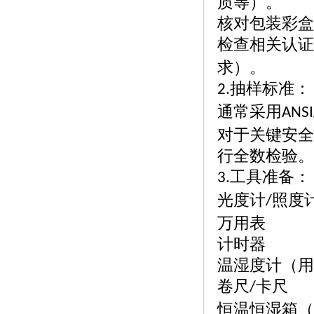
质等）。
核对包装彩盒
检查相关认证
求）。
抽样标准：
2.
通常采用
ANSI
对于关键安全
行全数检验。
工具准备：
3.
光度计
照度
/
万用表
计时器
温湿度计（用
卷尺
卡尺
/
恒温恒湿箱（