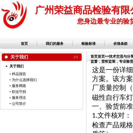
广州荣益商品检验有限
您身边最专业的验
首页
我们的服务
检验标准
价格条款
关于我们
首页
首页
>>
技术交流与分
监督，货柜监装，专业验货公
关于我们
检验，检品公司，服装检
这是一份详细
样品报告
方案。该方案
为什么选择我们
服务网路
厂质量控制（
职业守则
磁性自行车灯
服务理念
公司简介
一、验货前准
文件核对：
1.
检查产品规格