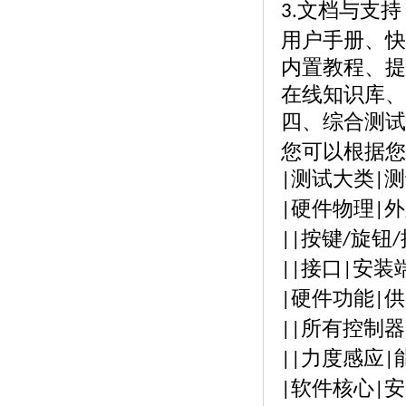
文档与支持
3.
用户手册、快
内置教程、提
在线知识库、
四、综合测试
您可以根据您
测试大类
测
|
|
硬件物理
外
|
|
按键
旋钮
||
/
/
接口
安装
||
|
硬件功能
供
|
|
所有控制器
||
力度感应
||
|
软件核心
安
|
|