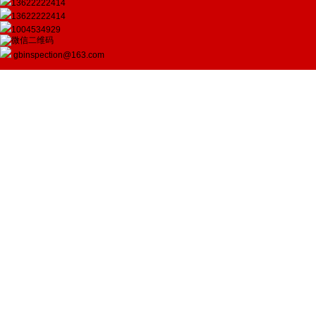
13622222414
13622222414
1004534929
gbinspection@163.com