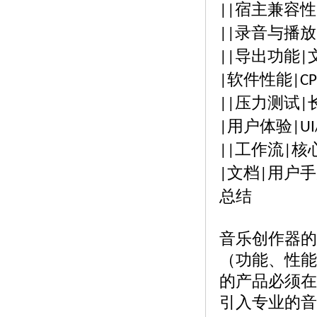
宿主兼容性
||
录音与播放
||
导出功能
||
|
软件性能
|
|C
压力测试
||
|
用户体验
|
|UI
工作流
核
||
|
文档
用户手
|
|
总结
音乐创作器的
（功能、性能
的产品必须在
引入专业的音