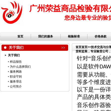
广州荣益商品检验有限
您身边最专业的验
首页
我们的服务
检验标准
价格条款
关于我们
首页
首页
>>
技术交流与分
货柜监装，专业验货公司，第
关于我们
检品公司，服装检品，鞋
针对
“音乐创
样品报告
以是软件
DAW
为什么选择我们
服务网路
需要从功能、
职业守则
等多个维度进
服务理念
公司简介
以下是一份详
产品的具体类
音乐创作器验