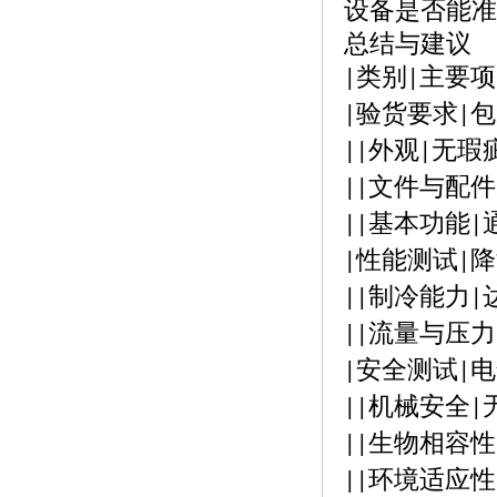
设备是否能准
总结与建议
类别
主要项
|
|
验货要求
包
|
|
外观
无瑕
||
|
文件与配件
||
基本功能
||
|
性能测试
降
|
|
制冷能力
||
|
流量与压力
||
安全测试
电
|
|
机械安全
||
|
生物相容性
||
环境适应性
||