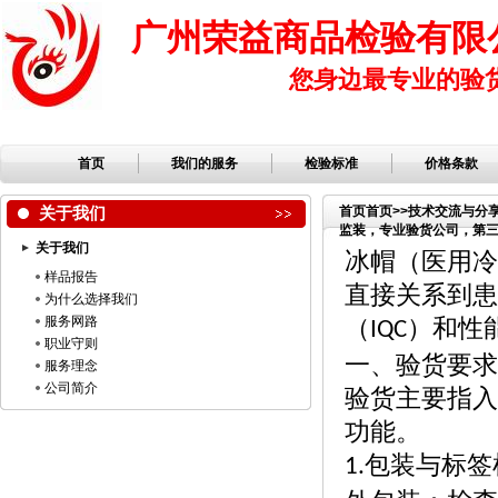
广州荣益商品检验有限
您身边最专业的验
首页
我们的服务
检验标准
价格条款
关于我们
首页
首页
>>
技术交流与分
监装，专业验货公司，第三方
关于我们
公司，服装检品，鞋子检
冰帽（医用冷
样品报告
直接关系到患
为什么选择我们
服务网路
（
）和性
IQC
职业守则
一、验货要求
服务理念
公司简介
验货主要指入
功能。
包装与标签
1.