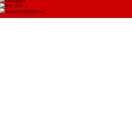
1004534929
gbinspection@163.com