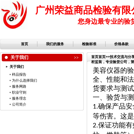
广州荣益商品检验有限
您身边最专业的验
首页
我们的服务
检验标准
价格条款
关于我们
首页
首页
>>
技术交流与分
柜监装，专业验货公司，第三
关于我们
品公司，服装检品，鞋子
美容仪器的验
样品报告
全、性能和法
为什么选择我们
服务网路
货要求与测试
职业守则
一、验货与测
服务理念
公司简介
确保产品安
1.
等伤害。这是
保证功能有
2.