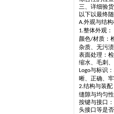
三、详细验货
以下以最终随
外观与结构
A.
整体外观：
1.
颜色
材质：
/
杂质、无污渍
表面处理：检
缩水、毛刺、
与标识：
Logo
晰、正确、牢
结构与装配
2.
缝隙与均匀性
按键与接口：
头接口等是否