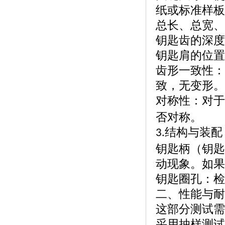
纸或标准样板
总长、总宽、
钥匙齿的深度
钥匙肩的位置
齿形一致性：
致，无变形。
对称性：对于
否对称。
结构与装配
3.
钥匙柄（钥匙
动现象。如果
钥匙圈孔：检
二、性能与耐
这部分测试需
采用抽样测试