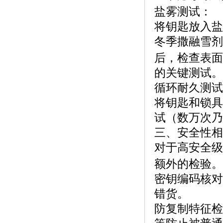
盐雾测试：
将钥匙放入盐
冬季撒融雪剂
后，检查表面
的关键测试。
循环耐久测试
将钥匙和锁具
试（数万次乃
三、安全性相
对于高安全级
额外的检验。
密钥编码核对
错货。
防复制特征检