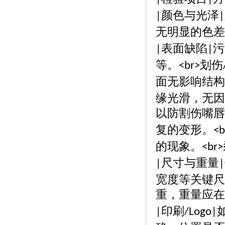
颜色与光泽
|
|
无明显的色差
表面缺陷
污
|
|
等。
划伤
<br>
面无影响结构
缘光滑，无因
以防割伤嘴唇
复的变形。
<b
的现象。
<br>
尺寸与重量
|
|
宽度等关键尺
重，重量应在
印刷
|
/Logo|