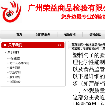
广州荣益商品检验有限
您身边最专业的验
首页
我们的服务
检验标准
价格条款
关于我们
首页
首页
>>
技术交流与分
柜监装，专业验货公司，第三
关于我们
品公司，服装检品，鞋子
塑料勺子的验
样品报告
理化学性能测
为什么选择我们
服务网路
以及食品监管
职业守则
以下是详细的
服务理念
公司简介
求（如产品档
一、外观质量
这部分主要通
检验项目
方
|
|