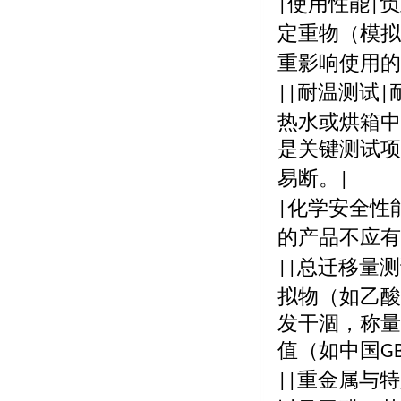
使用性能
负
|
|
定重物（模拟
重影响使用的
耐温测试
||
|
热水或烘箱中
是关键测试项
易断。
|
化学安全性
|
的产品不应有
总迁移量测
||
拟物（如乙酸
发干涸，称量
值（如中国
G
重金属与特
||