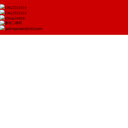
13622222414
13622222414
1004534929
gbinspection@163.com