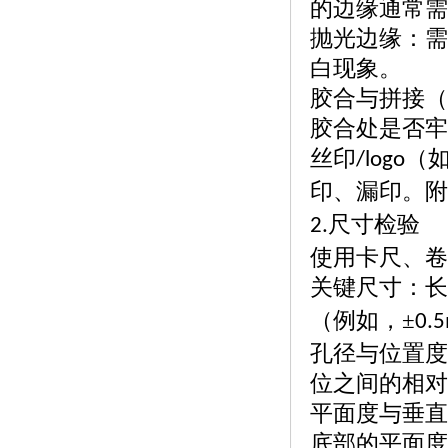
的边缘通常需
抛光边缘：需
白现象。
胶合与拼接（
胶合处是否牢
丝印
（
/logo
印、漏印。附
尺寸检验
2.
使用卡尺、卷
关键尺寸：长
（例如，±
0.
孔径与位置度
位之间的相对
平面度与垂直
底部的平面度