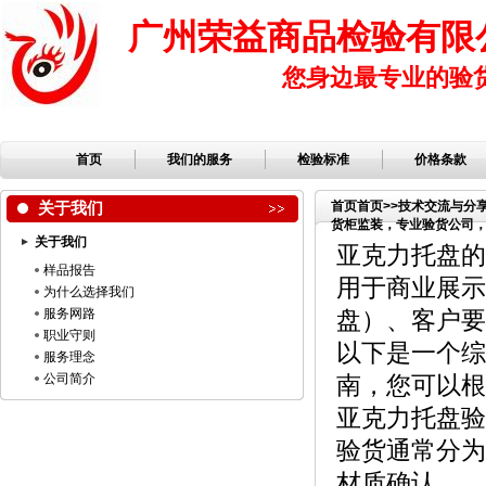
广州荣益商品检验有限
您身边最专业的验
首页
我们的服务
检验标准
价格条款
关于我们
首页
首页
>>
技术交流与分
货柜监装，专业验货公司，第
关于我们
检品公司，服装检品，鞋
亚克力托盘的
样品报告
用于商业展示
为什么选择我们
服务网路
盘）、客户要
职业守则
以下是一个综
服务理念
公司简介
南，您可以根
亚克力托盘验
验货通常分为
材质确认。