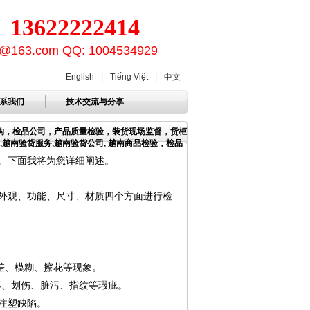
3622222414
ion@163.com QQ: 1004534929
English
|
Tiếng Việt
|
中文
系我们
技术交流与分享
机构，检品公司，产品质量检验，装货现场监督，货柜
,越南验货服务,越南验货公司, 越南商品检验，检品
。下面我将为您详细阐述。
外观、功能、尺寸、材质四个方面进行检
差、模糊、擦花等现象。
落、划伤、脏污、指纹等瑕疵。
注塑缺陷。