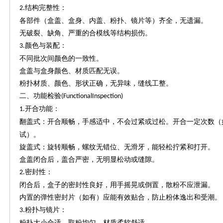
结构完整性：
2.
各部件（盒盖、盒身、内盖、粉扑、镜片等）齐全，无遗漏。
无破裂、缺角、严重的合模线等结构损伤。
颜色与装配：
3.
不同批次间颜色的一致性。
盒盖与盒身颜色、材质匹配无误。
粉扑材质、颜色、形状正确，无异味，缝线工整。
二、功能检验
(FunctionalInspection)
开合功能：
1.
翻盖式：开合顺畅，手感适中，不会过紧或过松。开合一定次数（
试）。
旋盖式：旋转顺畅，螺纹无错位、无滑牙，能轻松拧紧和打开。
盒盖闭合后，盖合严密，无明显松动或缝隙。
密封性：
2.
闭合后，盒子的密封性良好，用手摇晃或倒置，散粉不应泄漏。
内置的弹性密封片（如有）应能有效贴合，防止粉体逸出和受潮。
粉扑与镜片：
3.
粉扑大小合适，取粉均匀，材质柔软舒适。