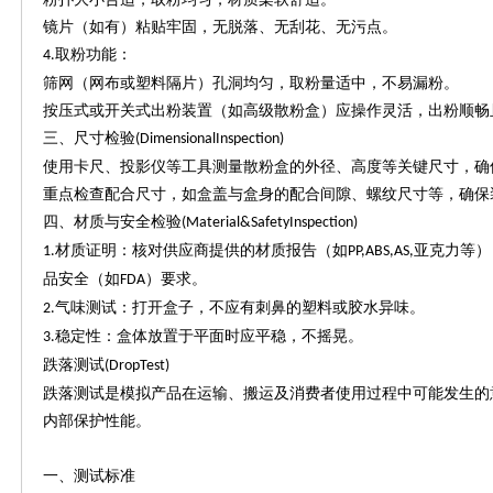
镜片（如有）粘贴牢固，无脱落、无刮花、无污点。
取粉功能：
4.
筛网（网布或塑料隔片）孔洞均匀，取粉量适中，不易漏粉。
按压式或开关式出粉装置（如高级散粉盒）应操作灵活，出粉顺畅
三、尺寸检验
(DimensionalInspection)
使用卡尺、投影仪等工具测量散粉盒的外径、高度等关键尺寸，确
重点检查配合尺寸，如盒盖与盒身的配合间隙、螺纹尺寸等，确保
四、材质与安全检验
(Material&SafetyInspection)
材质证明：核对供应商提供的材质报告（如
亚克力等）
1.
PP,ABS,AS,
品安全（如
）要求。
FDA
气味测试：打开盒子，不应有刺鼻的塑料或胶水异味。
2.
稳定性：盒体放置于平面时应平稳，不摇晃。
3.
跌落测试
(DropTest)
跌落测试是模拟产品在运输、搬运及消费者使用过程中可能发生的
内部保护性能。
一、测试标准