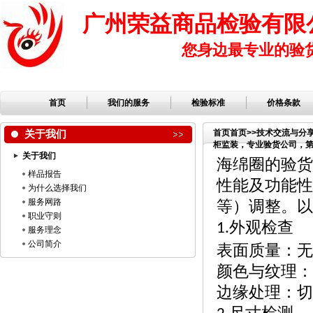
广州荣益商品检验有限
您身边最专业的验
首页
我们的服务
检验标准
价格条款
关于我们
首页
首页
>>
技术交流与分
柜监装，专业验货公司，第三
关于我们
品公司，服装检品，鞋子
海绵圈的验货
样品报告
性能及功能性
为什么选择我们
服务网路
等）调整。以
职业守则
外观检查
1.
服务理念
公司简介
表面质量：无
颜色与纹理：
边缘处理：切