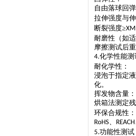
自由落球回弹
拉伸强度与伸
断裂强度
≥
XM
耐磨性（如适
摩擦测试后重
化学性能测
4.
耐化学性：
浸泡于指定液
化。
挥发物含量：
烘箱法测定残
环保合规性：
、
RoHS
REACH
功能性测试
5.