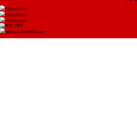
13622222414
13622222414
1004534929
gbinspection@163.com