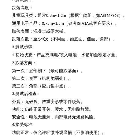
2.
跌落高度：
儿童玩具类：通常
（根据年龄组，如
）。
0.8m~1.2m
ASTMF963
通用电子产品：
（参考
或客户要求）。
0.75m~1.5m
ISTA1A
跌落表面：混凝土或硬木板。
跌落次数：至少
次（不同面，如底面、侧面、角部）。
3
测试步骤
3.
初始状态：产品充满电
装入电池，水箱加至额定水量。
1.
/
跌落方向：
2.
第一次：底部朝下（最可能跌落面）。
第二次：侧面（结构脆弱处）。
第三次：角部（应力集中点）。
测试后检查：
3.
外观：无破裂、严重变形或零件脱落。
功能：仍能正常开关、喷水，无电路故障。
安全性：电池无泄漏，内部电路无短路风险。
接受标准
4.
功能正常，仅允许轻微外观磨损（不影响使用）。