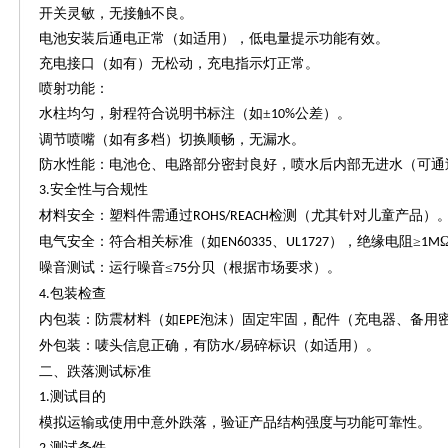
开关灵敏，无接触不良。
电池安装后通电正常（如适用），低电量提示功能有效。
充电接口（如有）无松动，充电指示灯正常。
喷射功能：
水柱均匀，射程符合说明书标注（如
±
公差）。
10%
调节喷嘴（如有多档）切换顺畅，无漏水。
防水性能：电池仓、电路部分密封良好，喷水后内部无进水（可通
安全性与合规性
3.
材料安全：塑料件需通过
检测（尤其针对儿童产品）
ROHS/REACH
电气安全：符合相关标准（如
、
），绝缘电阻≥
EN60335
UL1727
1M
噪音测试：运行噪音
≤
分贝（根据市场要求）。
75
包装检查
4.
内包装：防震材料（如
泡沫）固定牢固，配件（充电器、备用
EPE
外包装：唛头信息正确，有防水
易碎标识（如适用）。
/
二、跌落测试标准
测试目的
1.
模拟运输或使用中意外跌落，验证产品结构强度与功能可靠性。
测试条件