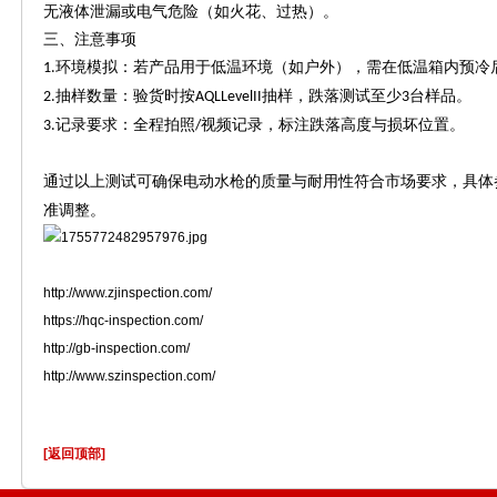
无液体泄漏或电气危险（如火花、过热）。
三、注意事项
环境模拟：若产品用于低温环境（如户外），需在低温箱内预冷
1.
抽样数量：验货时按
抽样，跌落测试至少
台样品。
2.
AQLLevelII
3
记录要求：全程拍照
视频记录，标注跌落高度与损坏位置。
3.
/
通过以上测试可确保电动水枪的质量与耐用性符合市场要求，具体
准调整。
http://www.zjinspection.com/
https://hqc-inspection.com/
http://gb-inspection.com/
http://www.szinspection.com/
[返回顶部]