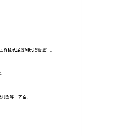
过拆检或湿度测试纸验证）。
。
Ω。
密封圈等）齐全。