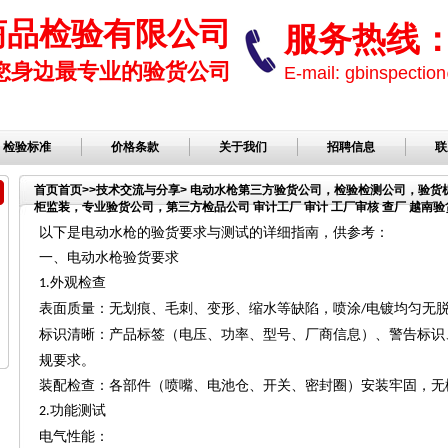
商品检验有限公司
服务热线： 1
您身边最专业的验货公司
E-mail: gbinspect
检验标准
价格条款
关于我们
招聘信息
联
首页
首页
>>
技术交流与分享
> 电动水枪第三方验货公司，检验检测公司，验
柜监装，专业验货公司，第三方检品公司 审计工厂 审计 工厂审核 查厂 越南验货
品公司，服装检品，鞋子检品公司，验货服务
以下是电动水枪的验货要求与测试的详细指南，供参考：
一、电动水枪验货要求
外观检查
1.
表面质量：无划痕、毛刺、变形、缩水等缺陷，喷涂
电镀均匀无
/
标识清晰：产品标签（电压、功率、型号、厂商信息）、警告标识
规要求。
装配检查：各部件（喷嘴、电池仓、开关、密封圈）安装牢固，无
功能测试
2.
电气性能：