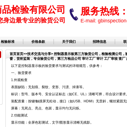
商品检验有限公司
服务热线： 1
您身边最专业的验货公司
E-mail: gbinspect
检验标准
价格条款
关于我们
招聘信息
联
首页
首页
>>
技术交流与分享
> 控制器显示板第三方验货公司，检验检测公司
督，货柜监装，专业验货公司，第三方检品公司 审计工厂 审计 工厂审核 查厂 越
验，检品公司，服装检品，鞋子检品公司，验货服务
以下是控制器显示板的验货要求与测试的详细规范，供参考：
一、验货要求
1.外观检查
表面缺陷：无划痕、裂纹、变形、污渍、掉漆等。
标识：型号、版本号、安全认证标志（如CE、UL）清晰可辨，符合设计要求
装配质量：按键/触摸屏无松动，接口（如USB、HDMI）无歪斜，螺丝紧固
屏幕：无死点、亮点、色斑，显示均匀无闪烁。
2.功能测试
显示功能：全屏色彩测试，文字/图形显示清晰无残影。