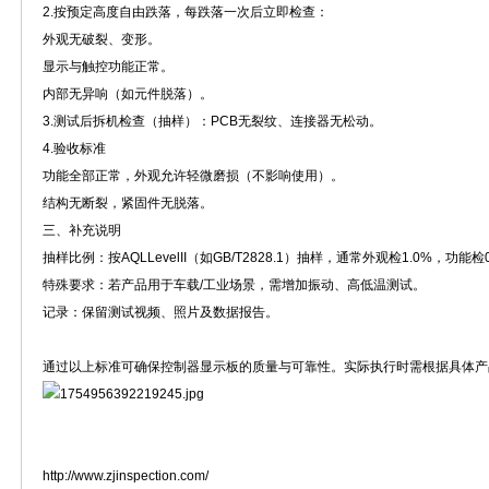
2.按预定高度自由跌落，每跌落一次后立即检查：
外观无破裂、变形。
显示与触控功能正常。
内部无异响（如元件脱落）。
3.测试后拆机检查（抽样）：PCB无裂纹、连接器无松动。
4.验收标准
功能全部正常，外观允许轻微磨损（不影响使用）。
结构无断裂，紧固件无脱落。
三、补充说明
抽样比例：按AQLLevelII（如GB/T2828.1）抽样，通常外观检1.0%，功能检0
特殊要求：若产品用于车载/工业场景，需增加振动、高低温测试。
记录：保留测试视频、照片及数据报告。
通过以上标准可确保控制器显示板的质量与可靠性。实际执行时需根据具体产
http://www.zjinspection.com/