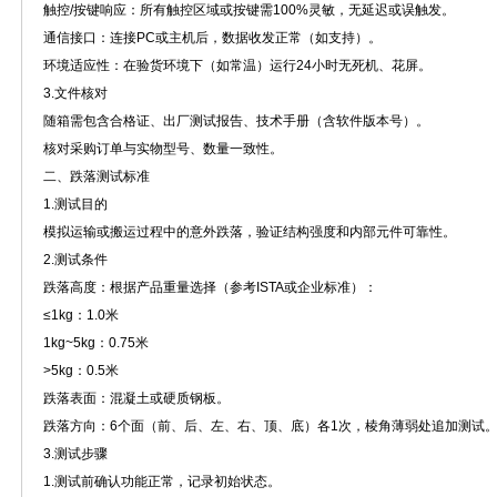
触控/按键响应：所有触控区域或按键需100%灵敏，无延迟或误触发。
通信接口：连接PC或主机后，数据收发正常（如支持）。
环境适应性：在验货环境下（如常温）运行24小时无死机、花屏。
3.文件核对
随箱需包含合格证、出厂测试报告、技术手册（含软件版本号）。
核对采购订单与实物型号、数量一致性。
二、跌落测试标准
1.测试目的
模拟运输或搬运过程中的意外跌落，验证结构强度和内部元件可靠性。
2.测试条件
跌落高度：根据产品重量选择（参考ISTA或企业标准）：
≤1kg：1.0米
1kg~5kg：0.75米
>5kg：0.5米
跌落表面：混凝土或硬质钢板。
跌落方向：6个面（前、后、左、右、顶、底）各1次，棱角薄弱处追加测试
3.测试步骤
1.测试前确认功能正常，记录初始状态。