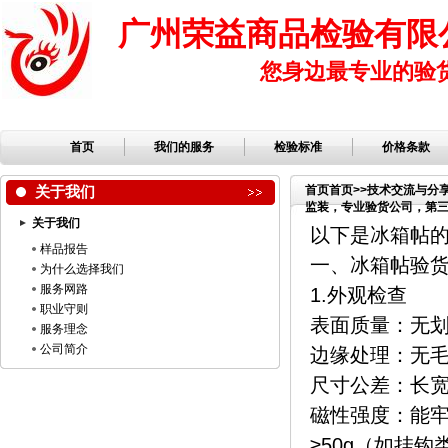
广州荣益商品检验有限
您身边最专业的验
首页
我们的服务
检验标准
价格条款
关于我们
首页
首页
>>
技术交流与分
监装，专业验货公司，第三方
关于我们
公司，服装检品，鞋子检
以下是冰箱帖
样品报告
一、冰箱帖验
为什么选择我们
服务网路
1.外观检查
职业守则
表面质量：无划
服务理念
公司简介
边缘处理：无
尺寸公差：长宽
磁性强度：能牢
≥50g（如挂