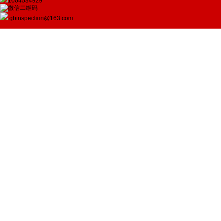
1004534929
gbinspection@163.com