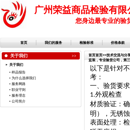
广州荣益商品检验有限
您身边最专业的验
首页
我们的服务
检验标准
价格条款
关于我们
首页
首页
>>
技术交流与分
监装，专业验货公司，第三方
关于我们
公司，服装检品，鞋子检
以下是针对不
样品报告
考：
为什么选择我们
服务网路
一、验货要求
职业守则
外观检查
1.
服务理念
公司简介
材质验证：确
明），无锈蚀
表面处理：检