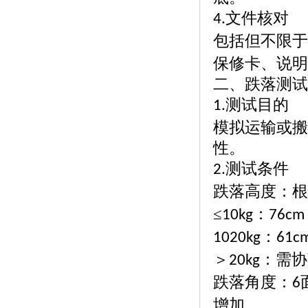
文件核对
4.
包括但不限于
保修卡、说明
二、跌落测试
测试目的
1.
模拟运输或搬
性。
测试条件
2.
跌落高度：根
≤
：
10kg
76cm
：
1020kg
61c
＞
：需协
20kg
跌落角度：
6
增加。