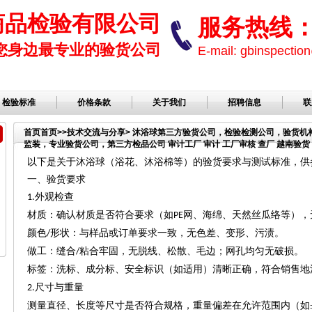
商品检验有限公司
服务热线： 1
您身边最专业的验货公司
E-mail: gbinspect
检验标准
价格条款
关于我们
招聘信息
联
首页
首页
>>
技术交流与分享
> 沐浴球第三方验货公司，检验检测公司，验货
监装，专业验货公司，第三方检品公司 审计工厂 审计 工厂审核 查厂 越南验货 
公司，服装检品，鞋子检品公司，验货服务
以下是关于沐浴球（浴花、沐浴棉等）的验货要求与测试标准，供
一、验货要求
外观检查
1.
材质：确认材质是否符合要求（如
网、海绵、天然丝瓜络等），
PE
颜色
形状：与样品或订单要求一致，无色差、变形、污渍。
/
做工：缝合
粘合牢固，无脱线、松散、毛边；网孔均匀无破损。
/
标签：洗标、成分标、安全标识（如适用）清晰正确，符合销售地
尺寸与重量
2.
测量直径、长度等尺寸是否符合规格，重量偏差在允许范围内（如