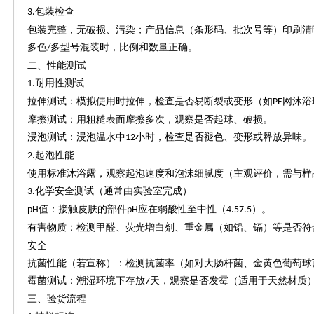
包装检查
3.
包装完整，无破损、污染；产品信息（条形码、批次号等）印刷清
多色
多型号混装时，比例和数量正确。
/
二、性能测试
耐用性测试
1.
拉伸测试：模拟使用时拉伸，检查是否易断裂或变形（如
网沐浴
PE
摩擦测试：用粗糙表面摩擦多次，观察是否起球、破损。
浸泡测试：浸泡温水中
小时，检查是否褪色、变形或释放异味。
12
起泡性能
2.
使用标准沐浴露，观察起泡速度和泡沫细腻度（主观评价，需与样
化学安全测试（通常由实验室完成）
3.
值：接触皮肤的部件
应在弱酸性至中性（
）。
pH
pH
4.57.5
有害物质：检测甲醛、荧光增白剂、重金属（如铅、镉）等是否符
安全
抗菌性能（若宣称）：检测抗菌率（如对大肠杆菌、金黄色葡萄球
霉菌测试：潮湿环境下存放
天，观察是否发霉（适用于天然材质
7
三、验货流程