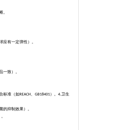
晰。
球应有一定弹性）。
品一致）。
合标准（如
、
）。
卫生
REACH
GB18401
4.
菌的抑制效果）。
）。