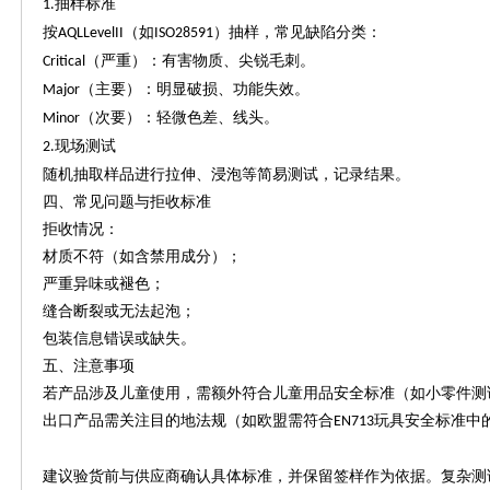
抽样标准
1.
按
（如
）抽样，常见缺陷分类：
AQLLevelII
ISO28591
（严重）：有害物质、尖锐毛刺。
Critical
（主要）：明显破损、功能失效。
Major
（次要）：轻微色差、线头。
Minor
现场测试
2.
随机抽取样品进行拉伸、浸泡等简易测试，记录结果。
四、常见问题与拒收标准
拒收情况：
材质不符（如含禁用成分）；
严重异味或褪色；
缝合断裂或无法起泡；
包装信息错误或缺失。
五、注意事项
若产品涉及儿童使用，需额外符合儿童用品安全标准（如小零件测
出口产品需关注目的地法规（如欧盟需符合
玩具安全标准中
EN713
建议验货前与供应商确认具体标准，并保留签样作为依据。复杂测