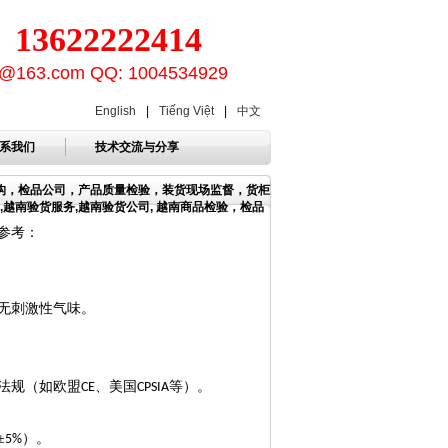
3622222414
ion@163.com QQ: 1004534929
English
|
Tiếng Việt
|
中文
系我们
技术交流与分享
机构，检品公司，产品质量检验，装货现场监督，货柜
,越南验货服务,越南验货公司, 越南商品检验，检品
参考：
无刺激性气味。
法规（如欧盟
、美国
等）。
CE
CPSIA
±
）。
5%