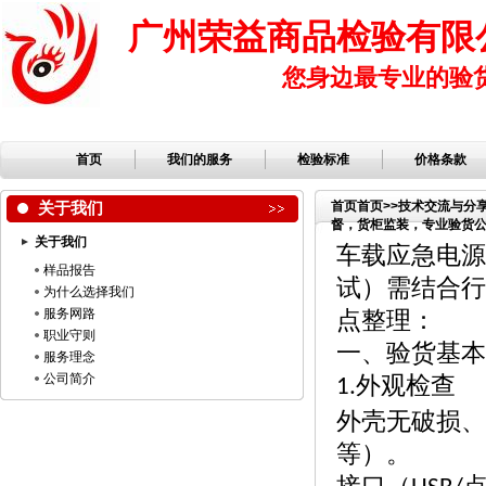
广州荣益商品检验有限
您身边最专业的验
首页
我们的服务
检验标准
价格条款
关于我们
首页
首页
>>
技术交流与分
督，货柜监装，专业验货公司
关于我们
验，检品公司，服装检品
车载应急电源
样品报告
试）需结合行
为什么选择我们
服务网路
点整理：
职业守则
一、验货基本
服务理念
公司简介
外观检查
1.
外壳无破损、
等）。