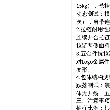
），悬挂
15kg
动态测试：模
次），肩带连
拉链耐用性
2.
连续开合拉链
拉链两侧面料
五金件抗拉
3.
对
金属件
Logo
变形。
包体结构测
4.
跌落测试：装
体无开裂、五
三、注意事项
抽样比例：根