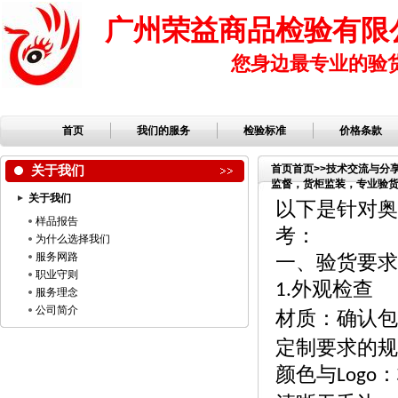
广州荣益商品检验有限
您身边最专业的验
首页
我们的服务
检验标准
价格条款
关于我们
首页
首页
>>
技术交流与分
监督，货柜监装，专业验货公
关于我们
检验，检品公司，服装检
以下是针对奥
样品报告
考：
为什么选择我们
服务网路
一、验货要求
职业守则
外观检查
1.
服务理念
公司简介
材质：确认包
定制要求的规
颜色与
：
Logo