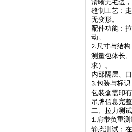
清晰无毛边，
缝制工艺：走
无变形。
配件功能：拉
动。
尺寸与结构
2.
测量包体长、
求）。
内部隔层、口
包装与标识
3.
包装盒需印有
吊牌信息完整
二、拉力测试
肩带负重测
1.
静态测试：在